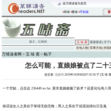
设万维读者为首页
首
简体
繁体
手机版
版主：
红树林
五 味 斋
茗香茶语
天下
史地人物
军事天地
跨国
万维读者网
>
五 味 斋
> 帖子
怎么可能，直娘娘被点了二十
送交者:
元好问
2019年10月06日07:45:56 于 [五 味 
一个空贴，点击达 236449 so far. 莫非直娘娘施了妖术？还是论坛有八
俗话说女人之美在于笨得无怨无悔；男人之美在于说谎说得白日见鬼