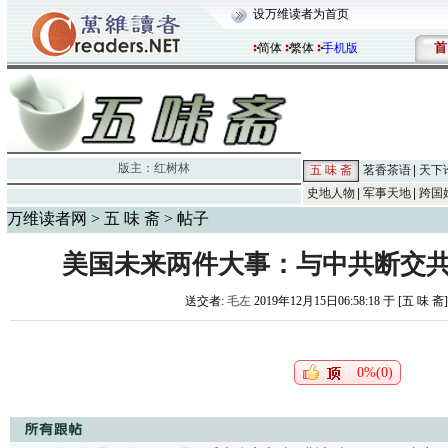
设万维读者为首页
首
简体
繁体
手机版
版主：
红树林
五 味 斋
茗香茶语
天下
史地人物
军事天地
跨国
万维读者网
>
五 味 斋
> 帖子
美国未来两件大事：与中共断交
送交者:
毛左
2019年12月15日06:58:18 于 [五 味 斋
0%(0)