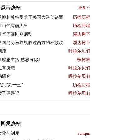
周点击热帖
更多>>
单挑利希特曼关于美国大选贺锦丽
历程历程
江山代有丽人出
历程历程
排华序幕刚刚启动
溪边树下
中国的身份歧视胜过西方的种族歧
溪边树下
亲疏
呼拉尔贝们
《感恩生活 感恩有你》
桉树林
生有所恋
呼拉尔贝们
伪研究
呼拉尔贝们
又到“九一三”
历程历程
喷子偶遇记
呼拉尔贝们
07/15/19
0
48
周回复热帖
文化与制度
runqun