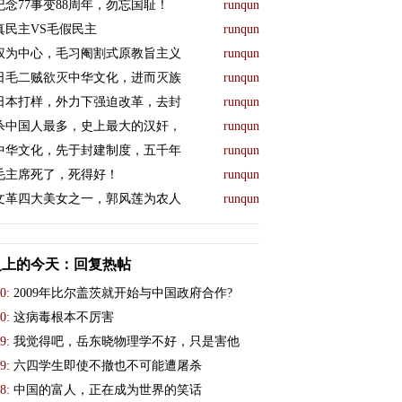
纪念77事变88周年，勿忘国耻！
runqun
真民主VS毛假民主
runqun
权为中心，毛习阉割式原教旨主义
runqun
日毛二贼欲灭中华文化，进而灭族
runqun
日本打样，外力下强迫改革，去封
runqun
杀中国人最多，史上最大的汉奸，
runqun
中华文化，先于封建制度，五千年
runqun
毛主席死了，死得好！
runqun
文革四大美女之一，郭风莲为农人
runqun
史上的今天：回复热帖
0:
2009年比尔盖茨就开始与中国政府合作?
0:
这病毒根本不厉害
9:
我觉得吧，岳东晓物理学不好，只是害他
9:
六四学生即使不撤也不可能遭屠杀
8:
中国的富人，正在成为世界的笑话