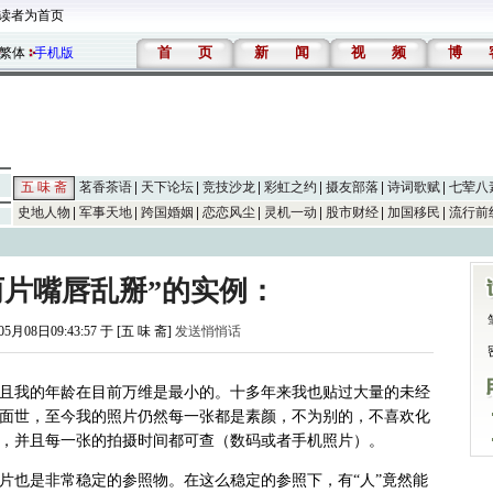
读者为首页
首
页
新
闻
视
频
博
繁体
手机版
五 味 斋
茗香茶语
天下论坛
竞技沙龙
彩虹之约
摄友部落
诗词歌赋
七荤八
史地人物
军事天地
跨国婚姻
恋恋风尘
灵机一动
股市财经
加国移民
流行前
两片嘴唇乱掰”的实例：
05月08日09:43:57 于 [五 味 斋]
发送悄悄话
且我的年龄在目前万维是最小的。十多年来我也贴过大量的未经
面世，至今我的照片仍然每一张都是素颜，不为别的，不喜欢化
，并且每一张的拍摄时间都可查（数码或者手机照片）。
片也是非常稳定的参照物。在这么稳定的参照下，有“人”竟然能