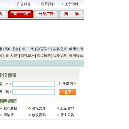
广告服务
联系我们
关于万维
客
论
坛
分类广告
购
物
素
高山流水
海 二 代
教育学术
笑林之声
健康生活
线
新 大 陆
影视娱乐
焦点房谈
我爱我车
美国移民
笔 名：
注册新用户
密 码：
发布新帖
论坛文库
忘记密码
简洁版
修改密码
版主公告