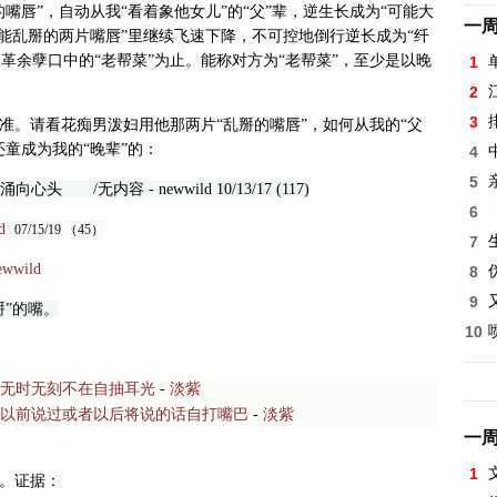
嘴唇”，自动从我“看着象他女儿”的“父”辈，逆生长成为“可能大
一
不能乱掰的两片嘴唇”里继续飞速下降，不可控地倒行逆长成为“纤
文革余孽口中的“老帮菜”为止。能称对方为“老帮菜”，至少是以晚
1
2
3
准。请看花痴男泼妇用他那两片“乱掰的嘴唇”，如何从我的“父
童成为我的“晚辈”的：
4
5
涌向心头
/无内容 - newwild 10/13/17 (117)
6
d
07/15/19 （45）
7
ewwild
8
9
”的嘴。
10
无时无刻不在自抽耳光
-
淡紫
以前说过或者以后将说的话自打嘴巴
-
淡紫
一
1
。证据：