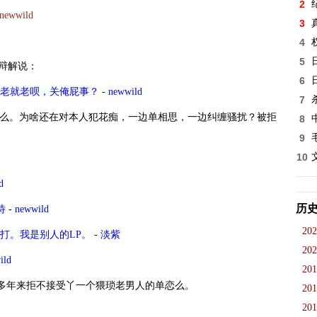
2
newwild
3
4
5
辩解说：
6
老就老呗，关俺屁事？
-
newwild
7
么。为啥还在对本人犯花痴，一边单相思，一边纠缠骚扰？被拒
8
9
10
d
历
待
-
newwild
202
打。我是别人的LP。
-
淡紫
202
ild
201
是多年来拒不接受丫一个猥琐老男人的单恋么。
201
201