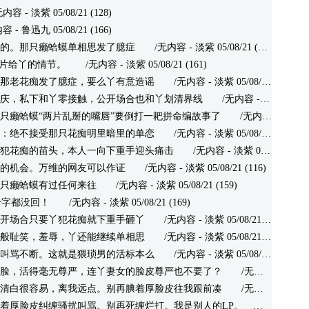
- 淡紫 05/08/21 (128)
 鲁迅九 05/08/21 (166)
的。那只癞蛤蟆单相思发了臆症
/无内容 - 淡紫 05/08/21 (164)
照片给丫的情节。
/无内容 - 淡紫 05/08/21 (161)
那老花痴发了臆症，要么丫有意造谣
/无内容 - 淡紫 05/08/21 (150)
庆，私下和丫零接触，公开场合也和丫划清界线
/无内容 - 淡紫 05/08/21 (138)
只癞蛤蟆“两片乱掰的嘴唇”要倒打一耙拼命编故事了
/无内容 - 淡紫 05/08/21 (121)
：绝不接受那只花痴明里暗里的单恋
/无内容 - 淡紫 05/08/21 (149)
犯花痴的苗头，本人一向下重手迎头痛击
/无内容 - 淡紫 05/08/21 (122)
的机会。万维的网友可以作证
/无内容 - 淡紫 05/08/21 (116)
只癞蛤蟆有过任何来往
/无内容 - 淡紫 05/08/21 (159)
个字都没回！
/无内容 - 淡紫 05/08/21 (169)
开场合只要丫犯花痴就下重手砸丫
/无内容 - 淡紫 05/08/21 (248)
般耻笑，羞辱，丫还能继续单相思
/无内容 - 淡紫 05/08/21 (196)
叫骂不断。这就是猥琐男的活标本么
/无内容 - 淡紫 05/08/21 (166)
脸，活得毫无尊严，连丫妻女的脸皮尊严也不要了？
/无内容 - 淡紫 05/08/21 (171)
清白很容易，离我远点。别再腆着厚脸皮往我跟前凑
/无内容 - 淡紫 05/08/21 (200)
着厚脸皮纠缠骚扰叫骂。别再死缠烂打。我是别人的LP。
/无内容 - 淡紫