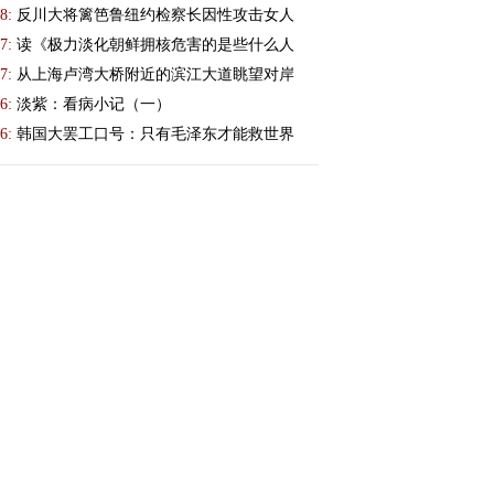
8:
反川大将篱笆鲁纽约检察长因性攻击女人
7:
读《极力淡化朝鲜拥核危害的是些什么人
7:
从上海卢湾大桥附近的滨江大道眺望对岸
6:
淡紫：看病小记（一）
6:
韩国大罢工口号：只有毛泽东才能救世界