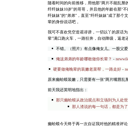
随着时间的向前推移，用他那“两片不能乱掰的
纤纤妹妹10岁”的哥哥，并且他的年龄在那“
纤妹妹”的“弟弟”，直至“纤纤妹妹”成了那个
辈的身份说话吧 。
我可不喜欢凭空造谣诽谤，一切以丫的原话为
辈”满口跑火车，一路狂奔，自动降级，返老还
不错。（照片）有点像俺女儿。一股父爱
俺这弟弟的年龄哪敢做你长辈？
-
newwil
硬要做俺晚辈的装嫩老菜帮，一路走好
-
n
原来癞蛤蟆装嫩，只需要有一张“两片嘴唇乱掰
前天我还英明地指出：
那只癞蛤蟆从政治观点和立场到为人处世
那人渣说的每一句话，都是为了
癞蛤蟆今天终于再一次自证我对他的精准评论