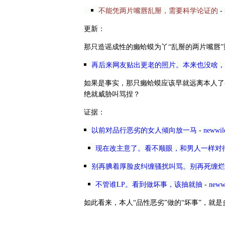
不能凭两片嘴唇乱掰，需要科学论证的
-
更新：
那只造谣成性的癞蛤蟆为丫“乱掰的两片嘴唇”
再后来网友贴出更老的照片。本来也没啥，
如果是事实，那只癞蛤蟆应该早就远离本人了
绝就威胁叫骂捏？
证据：
以前对品行恶劣的女人倾向放一马
-
newwil
现在改主意了。看不顺眼，和男人一样对
别再腆着厚脸皮纠缠骚扰叫骂。别再死缠烂
不管谁LP。看到做坏事，该抽就抽
-
neww
如此看来，本人“品性恶劣”做的“坏事”，就