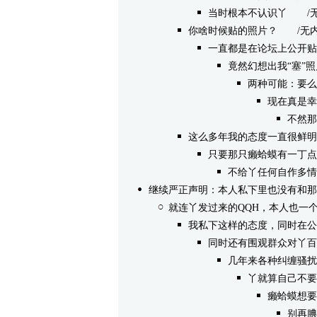
当时根本不认识丫
/无内容 
你啥时候贴的照片？
/无内容 -
一直都是在论坛上公开贴
竟然幻想出我“塞”
两种可能：要么
现在真是幸
不然那
这么多年我的态度一直很鲜明
只要那只癞蛤蟆有一丁点
不给丫任何自作多情
继续严正声明：本人私下里也没有和那
就连丫发过来的QQH，本人也一
我私下这样的态度，同时在公
同时还有围观群众对丫百
几年来各种纠缠骚扰
丫就算自己不要
癞蛤蟆想要
别再腆