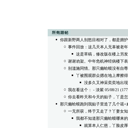
你跟新野两人别怒目相对了，都是拥护老
事件回放：这几天本人无辜被老年
这是草稿，修改版在楼上另发
谢谢劝架。中年危机神经病楼下表
别滥施同情。那只癞蛤蟆没有自尊
丫被围观群众摁在地上摩擦得
没多久又神采奕奕地出现
我在看这个：
- 淡紫 05/08/21 (177
你去看昨天和今天的贴子，丫是怎
那只癞蛤蟆跑到我贴子里造了几个谣+
一无所获，终于又走了？丫妻女知
我都不知道那只癞蛤蟆哪来的
就算本人仁慈，丫脸皮厚