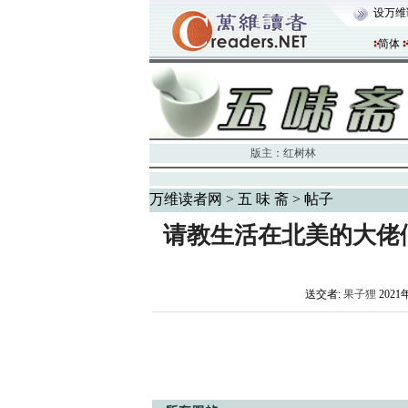
设万维
简体
版主：
红树林
万维读者网
>
五 味 斋
> 帖子
请教生活在北美的大佬
送交者:
果子狸
2021年