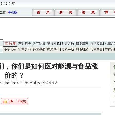
读者为首页
首
页
新
闻
视
频
博
繁体
手机版
五 味 斋
茗香茶语
天下论坛
竞技沙龙
彩虹之约
摄友部落
诗词歌赋
七荤八
史地人物
军事天地
跨国婚姻
恋恋风尘
灵机一动
股市财经
加国移民
流行前
们，你们是如何应对能源与食品涨
价的？
10月02日08:52:42 于 [五 味 斋]
发送悄悄话
0%(0)