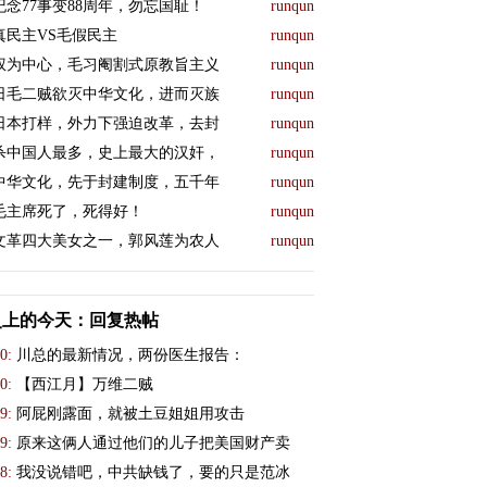
纪念77事变88周年，勿忘国耻！
runqun
真民主VS毛假民主
runqun
权为中心，毛习阉割式原教旨主义
runqun
日毛二贼欲灭中华文化，进而灭族
runqun
日本打样，外力下强迫改革，去封
runqun
杀中国人最多，史上最大的汉奸，
runqun
中华文化，先于封建制度，五千年
runqun
毛主席死了，死得好！
runqun
文革四大美女之一，郭风莲为农人
runqun
史上的今天：回复热帖
0:
川总的最新情况，两份医生报告：
0:
【西江月】万维二贼
9:
阿屁刚露面，就被土豆姐姐用攻击
9:
原来这俩人通过他们的儿子把美国财产卖
8:
我没说错吧，中共缺钱了，要的只是范冰