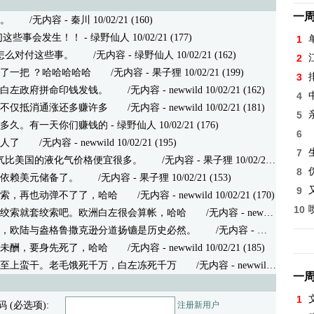
一
。
/无内容 - 秦川 10/02/21 (160)
们这些事会发生！！
- 绿野仙人 10/02/21 (177)
1
怎么对付这些事。
/无内容 - 绿野仙人 10/02/21 (162)
2
了一把 ？哈哈哈哈哈
/无内容 - 果子狸 10/02/21 (199)
3
白左政府拼命印钱发钱。
/无内容 - newwild 10/02/21 (162)
4
不仅抵消通涨还多赚许多
/无内容 - newwild 10/02/21 (181)
5
多久。有一天你们赚钱的
- 绿野仙人 10/02/21 (176)
6
人了
/无内容 - newwild 10/02/21 (195)
7
气比美国的液化气价格便宜很多。
/无内容 - 果子狸 10/02/21 (183)
8
依赖美元储备了。
/无内容 - 果子狸 10/02/21 (153)
9
索，再也动弹不了了，哈哈
/无内容 - newwild 10/02/21 (170)
10
绞索就套绞索吧。欧洲白左很会算帐，哈哈
/无内容 - newwild 10/02/21 (173)
，欧陆与盎格鲁撒克逊分道扬镳是历史必然。
/无内容 - 果子狸 10/02/21 (176)
未酬，要身先死了，哈哈
/无内容 - newwild 10/02/21 (185)
至上蛮干。老毛饿死千万，白左冻死千万
/无内容 - newwild 10/02/21 (171)
一
1
码 (必选项):
注册新用户