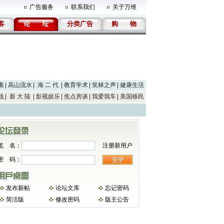
广告服务
联系我们
关于万维
客
论
坛
分类广告
购
物
素
高山流水
海 二 代
教育学术
笑林之声
健康生活
线
新 大 陆
影视娱乐
焦点房谈
我爱我车
美国移民
笔 名：
注册新用户
密 码：
发布新帖
论坛文库
忘记密码
简洁版
修改密码
版主公告