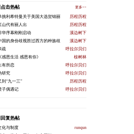
周点击热帖
更多>>
单挑利希特曼关于美国大选贺锦丽
历程历程
江山代有丽人出
历程历程
排华序幕刚刚启动
溪边树下
中国的身份歧视胜过西方的种族歧
溪边树下
亲疏
呼拉尔贝们
《感恩生活 感恩有你》
桉树林
生有所恋
呼拉尔贝们
伪研究
呼拉尔贝们
又到“九一三”
历程历程
喷子偶遇记
呼拉尔贝们
周回复热帖
文化与制度
runqun