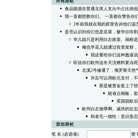
食品能源在普通北美人支出中占比很低
我一直都想教你们。 一直都在警告你
2年前我就在我的群里告诉他们该
是否认识到你们也是韭菜，被华尔街割
华儿姐只是利用白左政策。祸根是
俺也学花儿姐通过投资发财，
我还要给你们这种蠢逼说
听说你们欧州这冬天没燃料要冻死
北溪2号修通了，俄罗斯天然
并且可以用欧元支付，不
那是被普金套上了绞
能省点铜板，套
英国脱欧后
欧州白左做孽啊。减排的壮志
和老毛一德性：意识形态
笔 名 (必选项):
密 