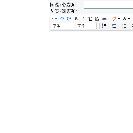
标 题 (必选项):
内 容 (选填项):
字体
字号