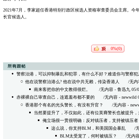
2021年7月，李家超任香港特别行政区候选人资格审查委员会主席。今
长官候选人。
0%(0)
警察治港，可以抑制暴乱和犯罪，有什么不好？难道你与警察犯
他在说警察治港么? 他在说中共无赖，传染香港人
/无内容 - r
南来客把你的中文教得很烂。
/无内容 - 鲁迅九 05/08/2
赤裸裸自己审查自己，连遮羞布都不要的
/无内容 - newwild 05/
香港那个有名的光头警长，有没有升官？
/无内容 - newwild
当然要提升了，不仅如此，还有位英裔警长也被提升，
俺立场很一贯很明确：反对镇压者，支持被镇压者
这么说，你支持BLM，和美国国会暴乱
/无内容
BLM太受宠了，何时被镇压？
/无内容 - ne