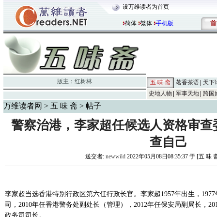
设万维读者为首页
首
简体
繁体
手机版
版主：
红树林
五 味 斋
茗香茶语
天下
史地人物
军事天地
跨国
万维读者网
>
五 味 斋
> 帖子
警察治港，李家超任候选人资格审查
查自己
送交者:
newwild
2022年05月08日08:35:37 于 [五 味 
李家超当选香港特别行政区第六任行政长官。李家超1957年出生，1977
司，2010年任香港警务处副处长（管理），2012年任保安局副局长，201
政务司司长。