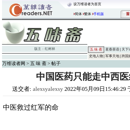
设万维读者为首页
首
简体
繁体
手机版
版主：
红树林
五 味 斋
茗香茶语
天下
史地人物
军事天地
跨国
万维读者网
>
五 味 斋
> 帖子
中国医药只能走中西医
送交者:
alexsyalexsy
2022年05月09日15:46:29
中医救过红军的命