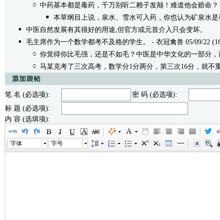
中药基本都是毒药，千万别听二赖子发颠！难道他会赔命？
本草纲目上说，泉水、雪水可入药，你也认为矿泉水是
中医自然发展有其很好的用途,但官方或元首介入只会变坏。
/无内
毛主席作为一个数学都考不及格的学生。
- 衣冠禽兽 05/09/22 (16
你觉得你比毛强，还是不如毛？中医是中华文化的一部分，
马某克考了三次高考，数学分1分两分，第三次16分，就不
笔 名 (必选项):
密 码 (必选项):
标 题 (必选项):
内 容 (选填项):
字体
字号