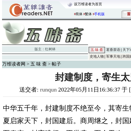
设万维读者为首页
首
简体
繁体
手机版
版主：
红树林
五 味 斋
茗香茶语
天下
史地人物
军事天地
跨国
万维读者网
>
五 味 斋
> 帖子
封建制度，寄生太
送交者:
runqun
2022年05月11日16:36:37 于
中华五千年，封建制度不绝至今，其寄生
夏启家天下，封国建后。商周继之，封国