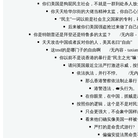
你们美国是狗屁民主社会，不就是一群到处杀人放
你天天给华尔街的大佬当精神太监，你自己心
“民主”一词以前是社会主义国家的专利
后来被你们美国强盗抢过来做了自己
你是特朗普还是拜登还是特鲁多的太监？
/无内容 - taxi
天天攻击中国或者反对你的人，美其名曰“自由”
/无
这tmd的是哪门子的自由啊
/无内容 - taxiangke
你以前不是说香港的暴行是“民主之光”嘛
请问英国最近立法严打激进示威，按
依法执法，并行不悖。
/无内容 - 
那么香港警察依法制止暴行
港警违法，🐖头行为。
在你眼里，在中国，抓贼是压
按照你的逻辑，这个是不是对民
只会更强大，不会象中国样
看来他们确实像美国一样被
严打的是命贵式游行?
/
偏偏安提法黑命贵不被