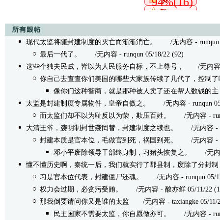
94%(16)
现代太监将随封建制度的灭亡而渐渐消亡。
/无内容 - runqun 05
最后一代了。
/无内容 - runqun 05/18/22 (92)
这些个独夫民贼，皆以为人民服务自标，不上尊号，
/无内容 - ru
你自己去查查你们美国的哪些大家族传续了几代了，控制了
像你们这种智商，就是那种被人卖了还在帮人数钱的主
太监是封建制度专属物件，皇帝自傲之。
/无内容 - runqun 05/1
而太监们却不以为耻反以为荣，欺压百姓。
/无内容 - runqun
大清王爷，袭明制封世袭罔替，封建制度之续也。
/无内容 - runq
封建本质是官本位，毛做官到死，祸国到死。
/无内容 - runq
邓小平废除领导干部终身制，习猪头恢复之。
/无内容 - 
懂不懂历史啊，秦统一后，我们就实行了郡县制，废除了分封制
习是官本位代表，封建僵尸还魂。
/无内容 - runqun 05/12/
权力会过期，必贪污受贿。
/无内容 - 酸亦鲜 05/11/22 (1
那我倒要请问你又是谁的太监
/无内容 - taxiangke 05/11/22
民主国家不需要太监，你自愿做亦可。
/无内容 - runqun