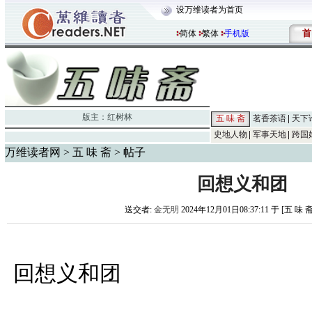
设万维读者为首页
首
简体
繁体
手机版
版主：
红树林
五 味 斋
茗香茶语
天下
史地人物
军事天地
跨国
万维读者网
>
五 味 斋
> 帖子
回想义和团
送交者:
金无明
2024年12月01日08:37:11 于 [五 味 
回想义和团