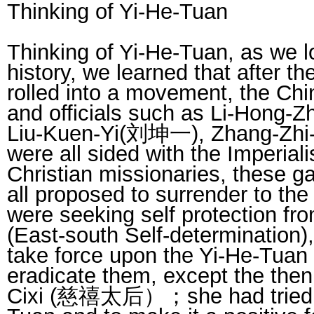
Thinking of Yi-He-Tuan
Thinking of Yi-He-Tuan, as we l
history, we learned that after t
rolled into a movement, the Chin
and officials such as Li-Hong
Liu-Kuen-Yi(刘坤一), Zhang-Z
were all sided with the Imperiali
Christian missionaries, these 
all proposed to surrender to the
were seeking self protection fro
(East-south Self-determination),
take force upon the Yi-He-Tuan
eradicate them, except the th
Cixi (慈禧太后）；she had tried t