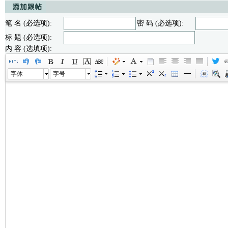
笔 名 (必选项):
密 码 (必选项):
标 题 (必选项):
内 容 (选填项):
字体
字号