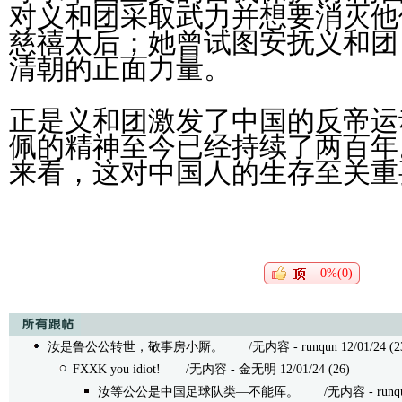
对义和团采取武力并想要消灭他
慈禧太后；她曾试图安抚义和团
清朝的正面力量。
正是义和团激发了中国的反帝运
佩的精神至今已经持续了两百年
来看，这对中国人的生存至关
0%(0)
汝是鲁公公转世，敬事房小厮。
/无内容 - runqun 12/01/24 (2
FXXK you idiot!
/无内容 - 金无明 12/01/24 (26)
汝等公公是中国足球队类—不能厍。
/无内容 - runqun 