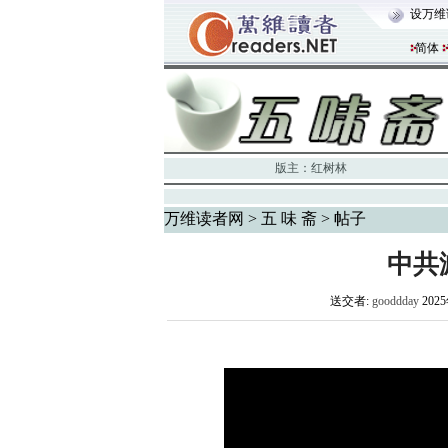
设万维
简体
版主：
红树林
万维读者网
>
五 味 斋
> 帖子
中共
送交者:
gooddday
2025