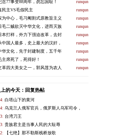
纪念77事变88周年，勿忘国耻！
runqun
真民主VS毛假民主
runqun
权为中心，毛习阉割式原教旨主义
runqun
日毛二贼欲灭中华文化，进而灭族
runqun
日本打样，外力下强迫改革，去封
runqun
杀中国人最多，史上最大的汉奸，
runqun
中华文化，先于封建制度，五千年
runqun
毛主席死了，死得好！
runqun
文革四大美女之一，郭风莲为农人
runqun
史上的今天：回复热帖
4:
白塔山下的黄河
4:
乌克兰人俄军官兵，俄罗斯人乌军司令，
3:
台湾刀王
3:
贵族君主是当事人民的大耻辱
2:
【七绝】那不勒斯栈桥放歌