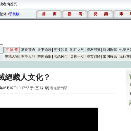
读者为首页
首
页
新
闻
视
频
博
繁体
手机版
五 味 斋
茗香茶语
天下论坛
竞技沙龙
彩虹之约
摄友部落
诗词歌赋
七荤八
史地人物
军事天地
跨国婚姻
恋恋风尘
灵机一动
股市财经
加国移民
流行前
滅絕藏人文化？
年05月07日10:17:55 于 [五 味 斋]
发送悄悄话