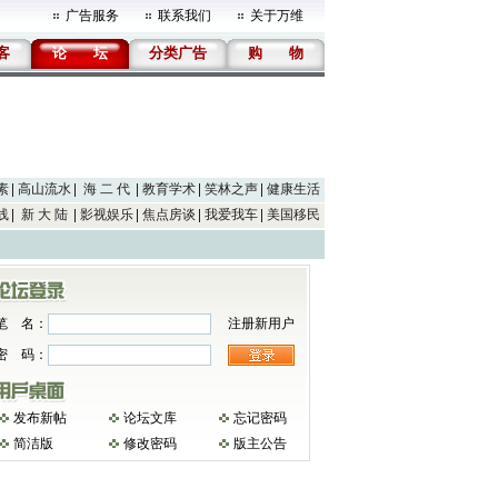
广告服务
联系我们
关于万维
客
论
坛
分类广告
购
物
素
高山流水
海 二 代
教育学术
笑林之声
健康生活
线
新 大 陆
影视娱乐
焦点房谈
我爱我车
美国移民
笔 名：
注册新用户
密 码：
发布新帖
论坛文库
忘记密码
简洁版
修改密码
版主公告