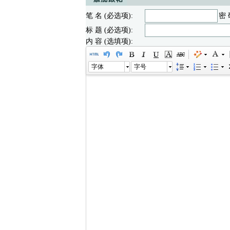
笔 名 (必选项):
密 
标 题 (必选项):
内 容 (选填项):
字体
字号