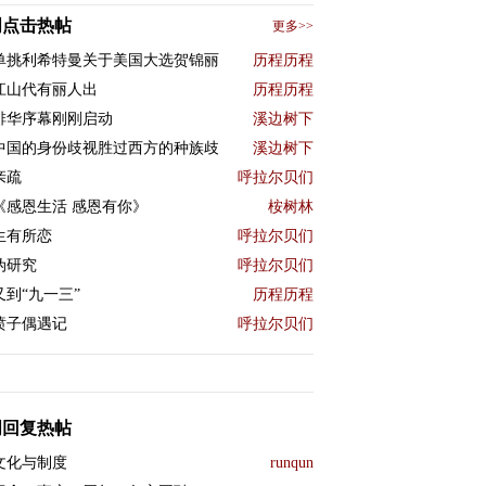
周点击热帖
更多>>
单挑利希特曼关于美国大选贺锦丽
历程历程
江山代有丽人出
历程历程
排华序幕刚刚启动
溪边树下
中国的身份歧视胜过西方的种族歧
溪边树下
亲疏
呼拉尔贝们
《感恩生活 感恩有你》
桉树林
生有所恋
呼拉尔贝们
伪研究
呼拉尔贝们
又到“九一三”
历程历程
喷子偶遇记
呼拉尔贝们
周回复热帖
文化与制度
runqun