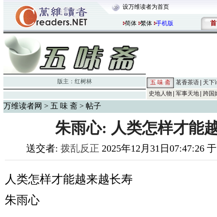
设万维读者为首页
首
简体
繁体
手机版
版主：
红树林
五 味 斋
茗香茶语
天下
史地人物
军事天地
跨国
万维读者网
>
五 味 斋
> 帖子
朱雨心: 人类怎样才能
送交者:
拨乱反正
2025年12月31日07:47:26 
人类怎样才能越来越长寿
朱雨心