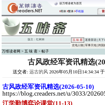
设万维读者为首页
首
简体
繁体
手机版
版主：
红树林
五 味 斋
茗香茶语
天下
史地人物
军事天地
跨国
万维读者网
>
五 味 斋
> 帖子
古风政经军资讯精选(2026-
送交者:
远古的风
2026年05月10日14:34:34 
古风政经军资讯精选(2026-05-10)
https://blog.creaders.net/u/3033/2026
江学勤博弈论课堂(11-13)