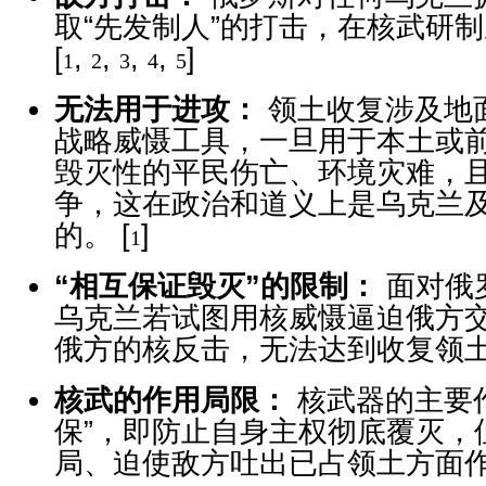
取“先发制人”的打击，在核武研
[
,
,
,
,
]
1
2
3
4
5
无法用于进攻：
领土收复涉及地
战略威慑工具，一旦用于本土或
毁灭性的平民伤亡、环境灾难，
争，这在政治和道义上是乌克兰
的。
[
]
1
“相互保证毁灭”的限制：
面对俄
乌克兰若试图用核威慑逼迫俄方
俄方的核反击，无法达到收复领
核武的作用局限：
核武器的主要作
保”，即防止自身主权彻底覆灭，
局、迫使敌方吐出已占领土方面