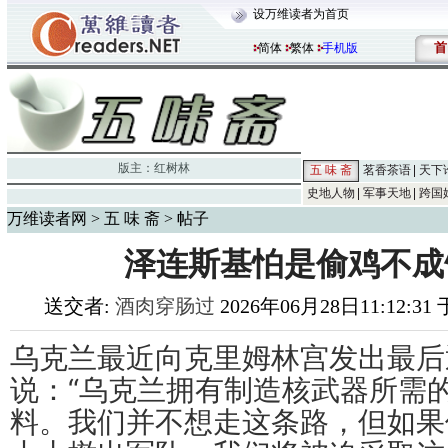
设万维读者为首页
首
简体
繁体
手机版
版主：
红树林
五 味 斋
茗香茶语
天下
史地人物
军事天地
跨国
万维读者网
>
五 味 斋
> 帖子
泽连斯基怕是偷鸡不成
送交者:
酒肉穿肠过
2026年06月28日11:12:31 
乌克兰最近向克里姆林宫发出最后
说：“乌克兰拥有制造核武器所需
料。我们并不想走这条路，但如果