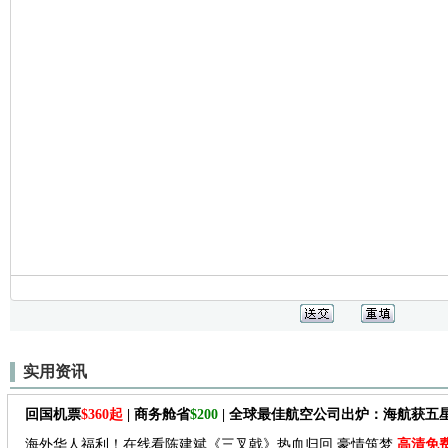
实用资讯
回国机票
$360起
| 商务舱省
$200
| 全球最佳航空公司出炉：海航获五
海外华人福利！在线看陈建斌《三叉戟》热血归回 豪情筑梦
高清免