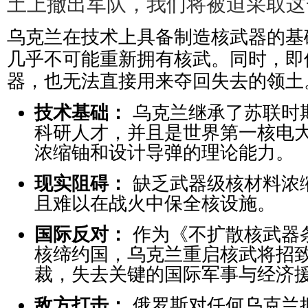
土上撤出军队，我们将被迫采取这
乌克兰在技术上具备制造核武器的基
几乎不可能重新拥有核武。同时，即
器，也无法直接用来夺回失去的领土
技术基础：
乌克兰继承了苏联时
科研人才，并且是世界第一核电
浓缩铀和设计导弹的理论能力。
现实阻碍：
缺乏武器级核材料浓
且难以在战火中保全核设施。
国际反对：
作为《不扩散核武器条
核缔约国，乌克兰重启核武将招
裁，失去关键的国际军事与经济
敌方打击：
俄罗斯对任何乌克兰