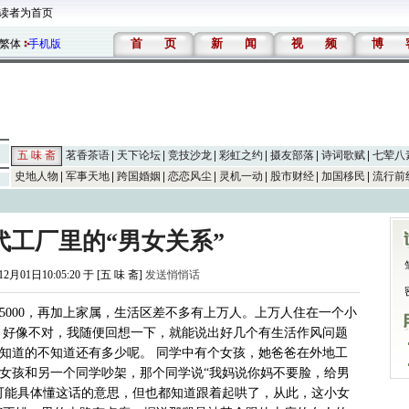
读者为首页
首
页
新
闻
视
频
博
繁体
手机版
五 味 斋
茗香茶语
天下论坛
竞技沙龙
彩虹之约
摄友部落
诗词歌赋
七荤八
史地人物
军事天地
跨国婚姻
恋恋风尘
灵机一动
股市财经
加国移民
流行前
时代工厂里的“男女关系”
12月01日10:05:20 于 [五 味 斋]
发送悄悄话
5000，再加上家属，生活区差不多有上万人。上万人住在一个小
，好像不对，我随便回想一下，就能说出好几个有生活作风问题
知道的不知道还有多少呢。 同学中有个女孩，她爸爸在外地工
女孩和另一个同学吵架，那个同学说“我妈说你妈不要脸，给男
可能具体懂这话的意思，但也都知道跟着起哄了，从此，这小女