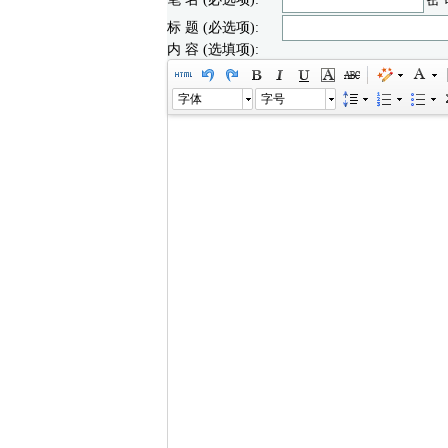
标 题 (必选项):
内 容 (选填项):
字体
字号