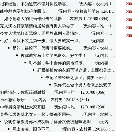
很有经验。不知道该不该对你说恭喜。
/无内容 - 农村男 12/01/08 (427)
200
能挑衅也要能抗得住回击。
/无内容 - 披着狼的羊皮 12/01/08 (321)
200
，如今把别人的娘当作回击的武器，
- 农村男 12/01/08 (394)
200
完人满地打滚装清纯居然也有男人学会了
/无内容 - 唯一 12/01/08 (374)
200
今女人满地打滚骂娘，还居然说别人装清纯。
/无内容 - 农村男 12/01/08 (358)
200
好，承认不装是第一步。做人要诚实一点。
/无内容 - 唯一 12/01/08 (358)
是的，讲给下一代听时更要诚实。
/无内容 - 农村男 12/01/08 (276)
教你诚实马上立竿见影么。好学生！
/无内容 - 唯一 12/01/08 (264)
对不起，学不会你的满地打滚。
/无内容 - 农村男 12/01/08 (271)
赶紧拍拍你的衣服再说这话，上面都是土。
/无内容 -
书记又来经验之谈了。俺要下班了。回见。
/无内
教你怎么做个男人看来是没戏了。你已经成了男娘们儿。
们的清纯，你应该谢谢我
/无内容 - 唯一 12/01/08 (366)
乐不忘众乐乐
/无内容 - 农村男 12/01/08 (301)
中年男扮清纯让大家开眼
/无内容 - 唯一 12/01/08 (230)
某些低级趣味老女人一起，扮都不用扮。
/无内容 - 农村男 12/01/08 (260)
说明你家教育你不成功啊，你爱跟低级趣味凑啊
/无内容 - 唯一 12/01/08 (205)
网上凑凑。跟你不同。
/无内容 - 农村男 12/01/08 (254)