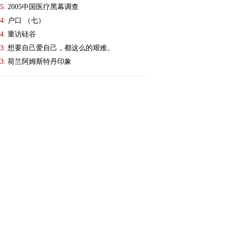
5:
2005中国医疗黑幕调查
4:
户口 （七）
4:
重访硅谷
3:
想要自己爱自己，都这么的艰难。
3:
荷兰阿姆斯特丹印象
 唯一 12/01/08 (197)
容 - 农村男 12/01/08 (173)
/无内容 - 唯一 12/01/08 (171)