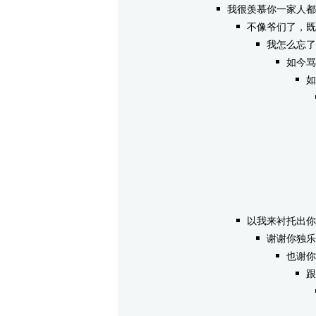
我很羡慕你一家人都
不像爷们了，既
我怎么忘了
如今骂
如
以我来衬托出你
谢谢你独乐
也谢你
跟