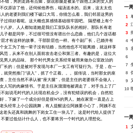
都不错，男的走路有点瘸，据说那腿是被某个跟他上床的女人的
一
不仅原谅了他，还伺候他养伤，端汤送水的。后来，这太太也
那男人的老婆到我们楼下破口大骂，你猜怎么着，我们邻居这男的
1
子过得好着呢。这大概也算感情基础很牢固吧。 隔壁楼上有个
2
十八岁。人人都知道她是我们工宣队队长的相好。那队长有老
3
儿子都是同学，不过很可惜没有谱出什么恋曲，他们几个连话都
阶层才有这样的故事。干部阶层也一样。有个副厂长，已婚并有
4
个女工为了他一辈子没有结婚，当然他也不可能离婚，就这样享
5
风范，从来不在别人面前攻击老公和第三者。有趣的是，这位大
6
见男人的品味。 那个时代男女关系经常被用来做办公室政治的
7
厂长的；但是被对手发现与本厂一女工有可疑行为。于是，在一
8
，就突然推门“误入”，抓了个正着。。。据传说，当时那女的座
查，主任当然不承认被“座大腿”，但是主任的老婆很不会做人，
9
女人写的肉麻情书。于是主任灰溜溜地被调走了，对手当上了厂
10
还不如说毛时代的人比现在机会少，没有犯错误的机会，自然犯
好，下嫁了一个成分好但是很WS的男人。她在家里一直是占上
这老头经常上小公园跳舞，有人提醒这位阿姨要小心了，阿姨不在
，这老头还真和跳舞的下岗女工住一块儿了。这是时代给人提供了
一
。不要过低估计什么人，也不要将另一个时代的人理想化。
1