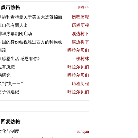
周点击热帖
更多>>
单挑利希特曼关于美国大选贺锦丽
历程历程
江山代有丽人出
历程历程
排华序幕刚刚启动
溪边树下
中国的身份歧视胜过西方的种族歧
溪边树下
亲疏
呼拉尔贝们
《感恩生活 感恩有你》
桉树林
生有所恋
呼拉尔贝们
伪研究
呼拉尔贝们
又到“九一三”
历程历程
喷子偶遇记
呼拉尔贝们
周回复热帖
文化与制度
runqun