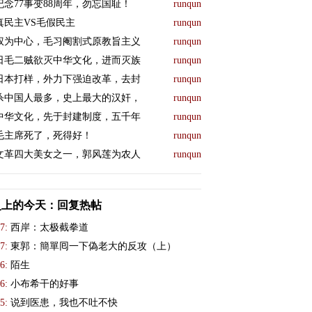
纪念77事变88周年，勿忘国耻！
runqun
真民主VS毛假民主
runqun
权为中心，毛习阉割式原教旨主义
runqun
日毛二贼欲灭中华文化，进而灭族
runqun
日本打样，外力下强迫改革，去封
runqun
杀中国人最多，史上最大的汉奸，
runqun
中华文化，先于封建制度，五千年
runqun
毛主席死了，死得好！
runqun
文革四大美女之一，郭风莲为农人
runqun
史上的今天：回复热帖
7:
西岸：太极截拳道
7:
東郭：簡單囘一下偽老大的反攻（上）
6:
陌生
6:
小布希干的好事
5:
说到医患，我也不吐不快