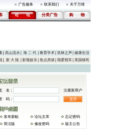
广告服务
联系我们
关于万维
客
论
坛
分类广告
购
物
素
高山流水
海 二 代
教育学术
笑林之声
健康生活
线
新 大 陆
影视娱乐
焦点房谈
我爱我车
美国移民
笔 名：
注册新用户
密 码：
发布新帖
论坛文库
忘记密码
简洁版
修改密码
版主公告