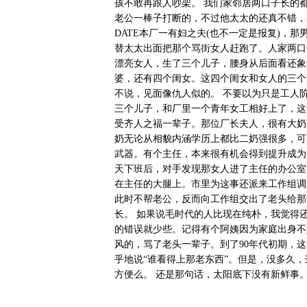
孩不敢再跟人吵架。 我们家邻居两口子长的
老公一棒子打断的，不过他太太的还真不错，
DATE本厂一有妇之夫(也不一定是报复)，
替太太出面把那个骂街女人赶跑了。人家两口
漂亮女人，生了三个儿子，腰身从后面看还象
婆，还有四个闺女。这四个闺女和女人的三个
不说，见面像仇人似的。 不要以为只是工人
三个儿子，和厂里一个青年女工相好上了，这
受齐人之福一辈子。那位厂长夫人，很有大奶
奶无论从相貌内涵学历上都比二奶强很多，可
武器。有个主任，本来很有机会得到提升成为
天下班后，对手发现那女人进了主任的办公室
在主任的大腿上。市里为这事还派来工作组调
此时不帮老公，反而向工作组交出了老头给那
长。 如果说毛时代的人比现在纯朴，我觉得
的错误就少些。记得有个阿姨因为家庭出身不
风的，骂了老头一辈子。到了90年代初期，
乎地说“谁看得上那老东西”。但是，没多久
方便么。 还是那句话，太阳底下没有新鲜事