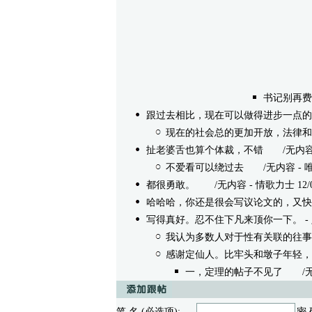
书记别再费
跟过去相比，现在可以做得进步一点的
现在的社会总的更加开放，法律和
扯老婆舌也算个体裁，不错
/无内容 - 
不爱看可以绕过去
/无内容 - 唯一 1
都很勇敢。
/无内容 - 情歌力士 12/01/
哈哈哈，你还是很会写议论文的，又快
写得真好。忍不住下凡来顶你一下。
- 
我认为多数人对于性有关联的往事
感谢定仙人。比牢头和墩子年轻，
一，定理的帖子不见了
/无内容 
笔 名 (必选项):
密 