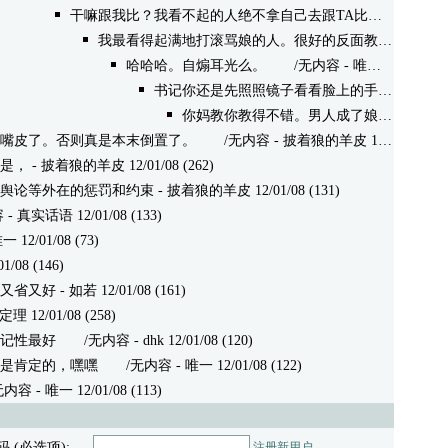
干嘛跟我比？我看不起的人绝不拿自己去跟TA比。哈哈
/无内容
我最看得起满地打滚骂娘的人。很好的反面教材。
/无内容
哈哈哈。自煽耳光么。
/无内容 - 唯一 12/01/08 (162)
书记你还是先照照镜子看看脸上的手印再笑。
- 
你妈教你教得不错。男人成了娘们儿样。呵呵
嘴皮了。否则真是本末倒置了。
/无内容 - 披着狼的羊皮 12/01/08 (146)
是，
- 披着狼的羊皮 12/01/08 (262)
舆论等外在的惩罚和约束
- 披着狼的羊皮 12/01/08 (131)
真实话语 12/01/08 (133)
2/01/08 (73)
08 (146)
又省又好
- 如若 12/01/08 (161)
定理 12/01/08 (258)
记性最好
/无内容 - dhk 12/01/08 (120)
是肯定的，嘿嘿
/无内容 - 唯一 12/01/08 (122)
- 唯一 12/01/08 (113)
码 (必选项):
注册新用户