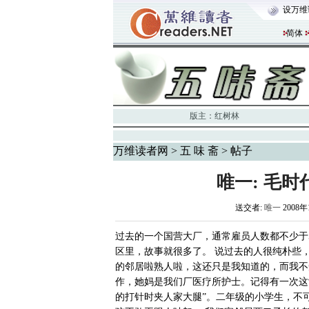
设万维
简体
版主：
红树林
万维读者网
>
五 味 斋
> 帖子
唯一: 毛
送交者:
唯一
2008年
过去的一个国营大厂，通常雇员人数都不少于
区里，故事就很多了。 说过去的人很纯朴些
的邻居啦熟人啦，这还只是我知道的，而我不
作，她妈是我们厂医疗所护士。记得有一次这
的打针时夹人家大腿”。二年级的小学生，不