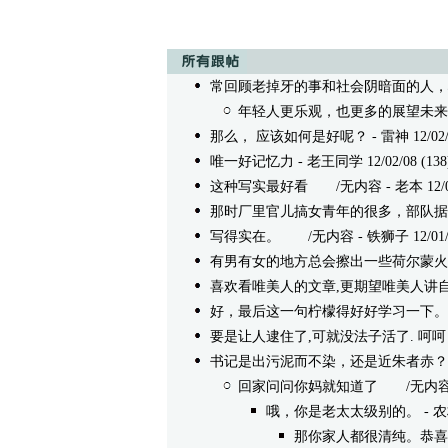
常回顾老掉牙的事和社会阴暗面的人，
年轻人更乐观，也更多的展望未来
那么， 应该如何是好呢？
- 雷神 12/02/
唯一好记忆力
- 老王同学 12/02/08 (138
这种写实最好看
/无内容 - 老本 12/02/
那时厂里官儿搞女青年的很多，部队据
写得实在。
/无内容 - 铁狮子 12/01/08
有男有女的地方总会擦出一些荷尔蒙火
喜欢看唯美人的文章,更期望唯美人讲
好，最后这一句柠檬得好好学习一下。
要是让人逮住了,可就没法子活了. 呵呵
书记是出污泥而不染，还是近朱者赤？
回家问问你妈就知道了
/无内容 - 唯
哦，你是老太太级别的。
- 农
那你家人都很清纯。恭喜