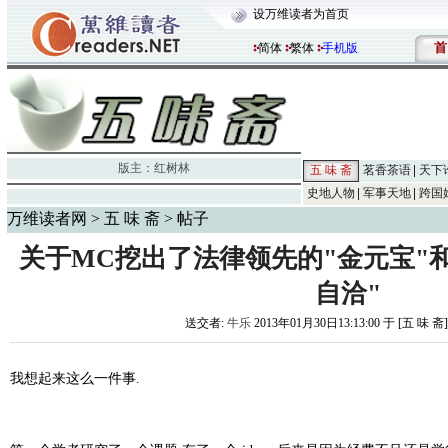
设万维读者为首页
首
简体
繁体
手机版
版主：
红树林
五 味 斋
茗香茶语
天下
史地人物
军事天地
跨国
万维读者网
>
五 味 斋
> 帖子
关于MC挖出了法律领先的"金元宝"
自洽"
送交者:
牛乐
2013年01月30日13:13:00 于 [五 味 斋
我想起来这么一件事.