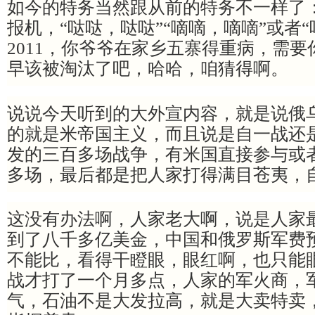
如今的特务当然跟从前的特务不一样了
报机，“哒哒，哒哒”“嘀嘀，嘀嘀”或者“
2011，你爷爷在家乡五寨得重病，需要
早该被淘汰了吧，哈哈，咱猜得啊。
说说今天听到的大外宣内容，就是说俄
的就是米帝国主义，而且说是自一战还
发的三百多场战争，有米国直接参与或
多场，最后都是把人家打得满目苍夷，
这没有办法啊，人家老大啊，说是人家
到了八千多亿美金，中国和俄罗斯军费
不能比，看得干瞪眼，眼红啊，也只能
战才打了一个月多点，人家的军火商，
气，石油不是大发拉高，就是大卖特卖