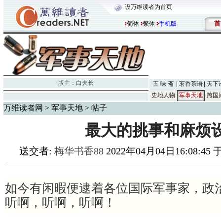
设万维读者为首页
首
简体
繁体
手机版
版主：
白夫长
五 味 斋
茗香茶语
天下
史地人物
军事天地
跨国
万维读者网
>
军事天地
> 帖子
最大的挑事和麻烦
送交者:
梅华书香88
2022年04月04日16:08:45
如今有闲暇便逮着各位国际军事家，政
听啊，听啊，听啊！