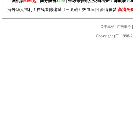
回国机票
$360起
| 商务舱省
$200
| 全球最佳航空公司出炉：海航获五
海外华人福利！在线看陈建斌《三叉戟》热血归回 豪情筑梦
高清免
关于本站
|
广告服务
Copyright (C) 1998-2