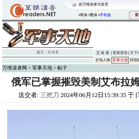
设万维读者为首页
首
简体
繁体
手机版
版主：
白夫长
五 味 斋
茗香茶语
天下
史地人物
军事天地
跨国
万维读者网
>
军事天地
> 帖子
俄军已掌握摧毁美制艾布拉姆
送交者:
三把刀
2024年06月12日15:39:35 