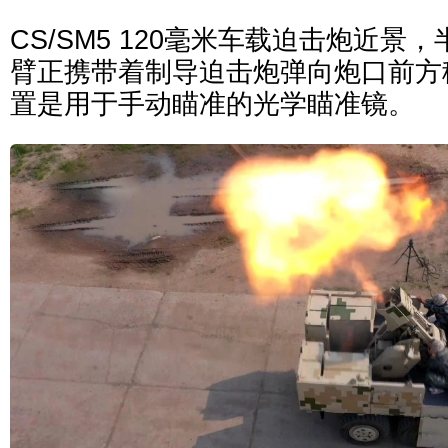
CS/SM5 120毫米车载迫击炮近景
臂正携带着制导迫击炮弹向炮口前方
置是用于手动瞄准的光学瞄准镜。