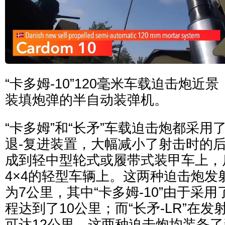
“卡多姆-10”120毫米车载迫击炮
装填炮弹的半自动装弹机。
“卡多姆”和“长矛”车载迫击炮都采用
退-复进装置，大幅减小了射击时的
成到轻中型轮式或履带式装甲车上，
4×4的轻型车辆上。这两种迫击炮发
为7公里，其中“卡多姆-10”由于采
程达到了10公里；而“长矛-LR”在
可达12公里。这两种迫击炮均装备