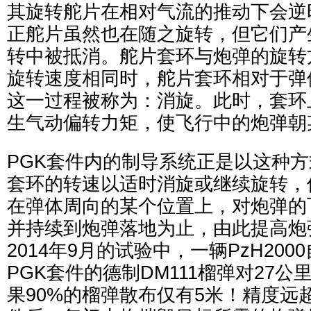
其旋转舵片在相对气流的推动下会逆
正舵片虽然也在随之旋转，但它们产
转中被抵消。舵片套环与炮弹的旋转
旋转速度相同时，舵片套环相对于弹
这一过程被称为：消旋。此时，套环
生气动偏转力矩，使飞行中的炮弹朝
PGK套件内的制导系统正是以这种
套环的转速以适时消旋或继续旋转，
在弹体周向的某个位置上，对炮弹的
并持续到炮弹落地为止，由此提高炮
2014年9月的试验中，一辆PzH20
PGK套件的德制DM111榴弹对27
果90%的榴弹散布仅有5米！精度远