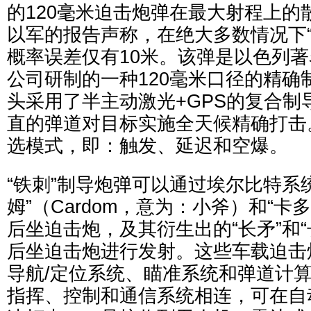
的120毫米迫击炮弹在最大射程上的散
以军的报告声称，在绝大多数情况下“
概率误差仅有10米。该弹是以色列
公司研制的一种120毫米口径的精确
头采用了半主动激光+GPS的复合制
直的弹道对目标实施全天候精确打击
选模式，即：触发、延迟和空爆。
“铁刺”制导炮弹可以通过埃尔比特系
姆”（Cardom，意为：小斧）和“卡多姆
后坐迫击炮，及其衍生出的“长矛”和“长
后坐迫击炮进行发射。这些车载迫击
导航/定位系统、瞄准系统和弹道计
指挥、控制和通信系统相连，可在自