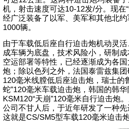
机，射击速度可达10-12发/分。现在
经广泛装备了以军、美军和其他北约
1000辆。
由于车载低后座自行迫击炮机动灵活
成车辆为底盘，技术风险小，研制成
空运部署等特性，已经逐渐成为各国
炮；除以色列之外，法国泰雷兹集团研
120毫米线膛低后座迫击炮，瑞士的
蛇”120毫米车载迫击炮，韩国的韩
KSM120“天崩”120毫米自行迫击
公司不甘人后，于近年研发了一种先
这就是CS/SM5型车载120毫米迫击