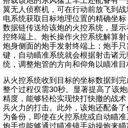
搭载该炮的东风猛士车上还配备有一
翼无人侦察机，可在行动前放飞到战
电系统获取目标地理位置的精确坐标
数据链传送给该炮的火控系统，显示
控终端上。炮长操作火控系统解算射
炮身侧面的炮手发射终端上；炮手只
键，自动瞄准系统就会根据射击诸元
统，调整炮管的方向和仰角以瞄准目
从火控系统收到目标的坐标数据到完
整个过程仅需30秒。显著提高了该
精度，能够轻松实现快打快撤的战术
兵火力的打击。此外，该炮还配备了
为备份，即使在火控系统或自动瞄准
炮手也能够通过瞄准镜手动操炮来瞄