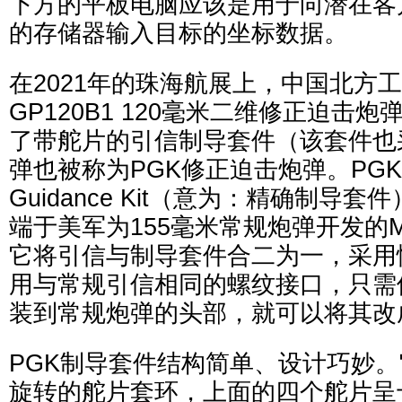
下方的平板电脑应该是用于向潜在客
的存储器输入目标的坐标数据。
在2021年的珠海航展上，中国北方
GP120B1 120毫米二维修正迫击
了带舵片的引信制导套件（该套件也
弹也被称为PGK修正迫击炮弹。PGK是Pr
Guidance Kit（意为：精确制导
端于美军为155毫米常规炮弹开发的M1
它将引信与制导套件合二为一，采用惯
用与常规引信相同的螺纹接口，只需
装到常规炮弹的头部，就可以将其改
PGK制导套件结构简单、设计巧妙
旋转的舵片套环，上面的四个舵片呈