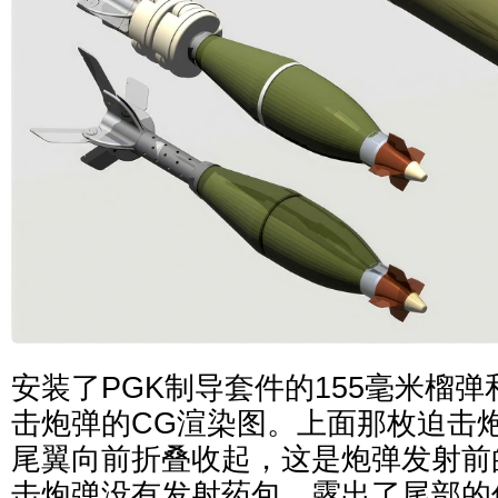
安装了PGK制导套件的155毫米榴弹和X
击炮弹的CG渲染图。上面那枚迫击
尾翼向前折叠收起，这是炮弹发射前
击炮弹没有发射药包，露出了尾部的