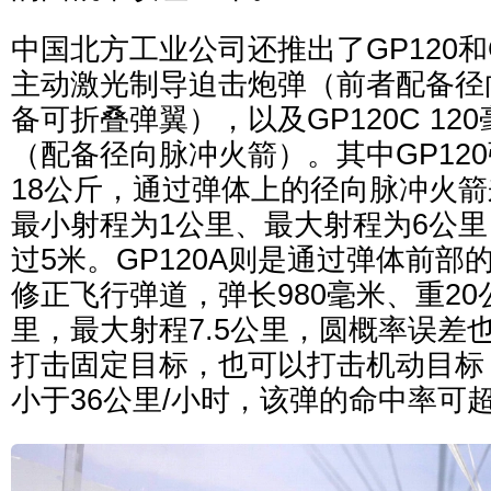
中国北方工业公司还推出了GP120和GP
主动激光制导迫击炮弹（前者配备径
备可折叠弹翼），以及GP120C 12
（配备径向脉冲火箭）。其中GP120
18公斤，通过弹体上的径向脉冲火
最小射程为1公里、最大射程为6公
过5米。GP120A则是通过弹体前部
修正飞行弹道，弹长980毫米、重20
里，最大射程7.5公里，圆概率误差
打击固定目标，也可以打击机动目标
小于36公里/小时，该弹的命中率可超