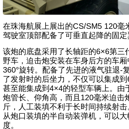
在珠海航展上展出的CS/SM5 120
驾驶室顶部配备了可垂直起降的固定
该炮的底盘采用了长轴距的6×6第三
野车，迫击炮安装在车身后方的车厢
360°旋转。配备了先进的液气驻退
了发射时的后坐力，不仅可以集成到6
甚至能集成到4×4的轻型车辆上。由
炮管长、仰角高，而且120毫米迫击炮
斤，人工装填不利于长时间持续射击
从炮口装填的半自动装弹机，可以大
度。