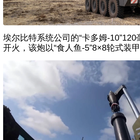
埃尔比特系统公司的“卡多姆-10”1
开火，该炮以“食人鱼-5”8×8轮式装