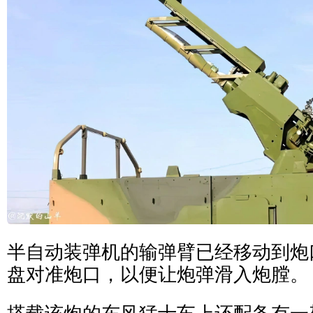
半自动装弹机的输弹臂已经移动到炮
盘对准炮口，以便让炮弹滑入炮膛。