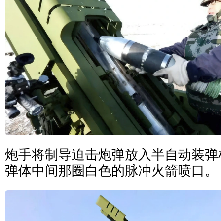
炮手将制导迫击炮弹放入半自动装弹
弹体中间那圈白色的脉冲火箭喷口。