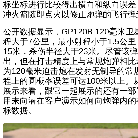
标坐标进行比较得出横向和纵向误差
冲火箭随即点火以修正炮弹的飞行弹
公开数据显示，GP120B 120毫米
程大于7公里，最小射程小于1.5公
15米，杀伤半径大于23米。尽管该
出，但在打击精度上与常规炮弹相比
为120毫米迫击炮在发射无制导的常
程上的圆概率误差可达100米以上。
展示来看，跟它一起展示的还有一部
用来向潜在客户演示如何向炮弹内的
标数据。