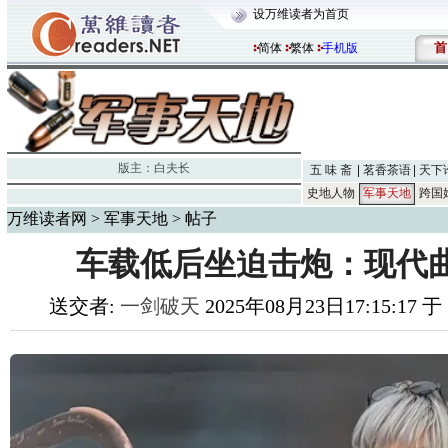
设万维读者为首页
首
简体
繁体
手机版
版主：
白夫长
五 味 斋
茗香茶语
天下
史地人物
军事天地
跨国
万维读者网
>
军事天地
> 帖子
车载低后坐迫击炮：现代
送交者:
一剑破天
2025年08月23日17:15:17 