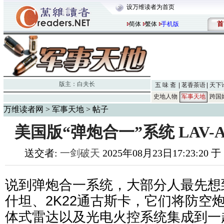
设万维读者为首页
首
简体
繁体
手机版
版主：
白夫长
五 味 斋
茗香茶语
天下
史地人物
军事天地
跨国
万维读者网
>
军事天地
> 帖子
美国版“弹炮合一”系统 LAV
送交者:
一剑破天
2025年08月23日17:23:20 
说到弹炮合一系统，大部分人最先想
什坦、2K22通古斯卡，它们将防空
体式雷达以及光电火控系统集成到一