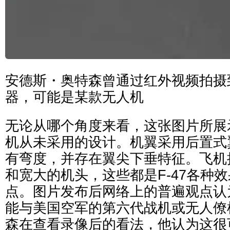
安德斯・奥特森曾通过红外视频拍摄
器，可能是某款无人机
无论从哪个角度来看，这张图片所展
机从未采用的设计。机翼采用后置式
有弯度，并存在翼尖下垂特征。飞机
和宽大的机头，这些都是F-47各种
点。图片发布后网络上的普遍观点认
能与美国空军的第六代战机或无人僚
森在查看录像后的看法，他认为这很