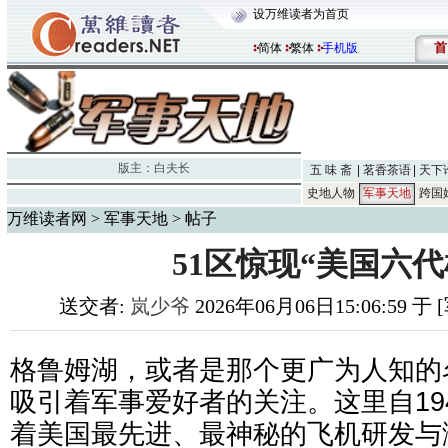
设万维读者为首页
首
简体
繁体
手机版
版主：
白夫长
五 味 斋
茗香茶语
天下
史地人物
军事天地
跨国
万维读者网
>
军事天地
> 帖子
51区惊现“美国六代
送交者:
岚少爷
2026年06月06日15:06:59 
格鲁姆湖，或者是那个更广为人知的
吸引着军事爱好者的关注。这里自19
着美国最先进、最神秘的飞机研发与