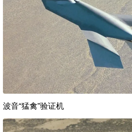
波音“猛禽”验证机