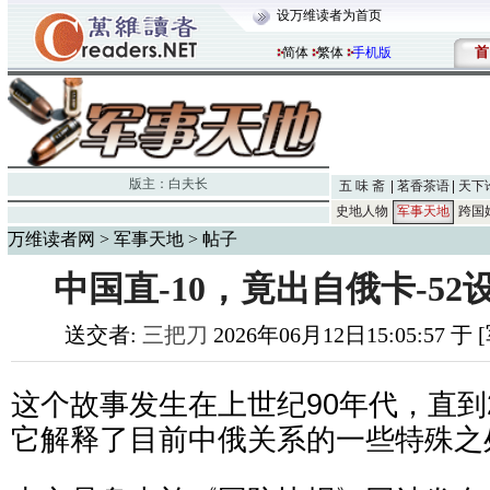
设万维读者为首页
首
简体
繁体
手机版
版主：
白夫长
五 味 斋
茗香茶语
天下
史地人物
军事天地
跨国
万维读者网
>
军事天地
> 帖子
中国直-10，竟出自俄卡-5
送交者:
三把刀
2026年06月12日15:05:57 
这个故事发生在上世纪90年代，直到2
它解释了目前中俄关系的一些特殊之