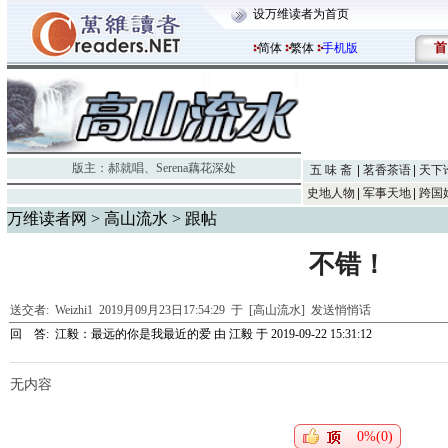
设万维读者为首页
首
简体
繁体
手机版
版主：
郝就唱
、
Serena藕花深处
五 味 斋
茗香茶语
天下
史地人物
军事天地
跨国
万维读者网
>
高山流水
> 跟帖
不错！
送交者:
Weizhi1
2019月09月23日17:54:29 于 [高山流水]
发送悄悄话
回 答:
江毅：最远的你是我最近的爱
由
江毅
于 2019-09-22 15:31:12
无内容
0%(0)