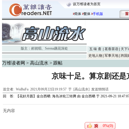
设万维读者为首页
首
简体
繁体
手机版
版主：
郝就唱
、
Serena藕花深处
五 味 斋
茗香茶语
天下
史地人物
军事天地
跨国
万维读者网
>
高山流水
> 跟帖
京味十足。算京剧还是
送交者:
WuBuFu
2021月09月22日19:19:57 于 [高山流水]
发送悄悄话
回 答:
【花好月圆】金台西晒: 海岛冰轮三转腾
由
金台西晒
于 2021-09-21 18:47:0
无内容
0%(0)