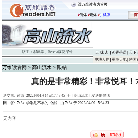
设万维读者为首页
首
简体
繁体
手机版
版主：
郝就唱
、
Serena藕花深处
五 味 斋
茗香茶语
天下
史地人物
军事天地
跨国
万维读者网
>
高山流水
> 跟帖
真的是非常精彩！非常悦耳！7
送交者:
茜西
2022月04月14日17:48:45 于 [高山流水]
发送悄悄话
回 答:
7↑8↓: 学唱毛不易的《借》
由
7↑8↓
于 2022-04-09 15:34:33
无内容
0%(0)