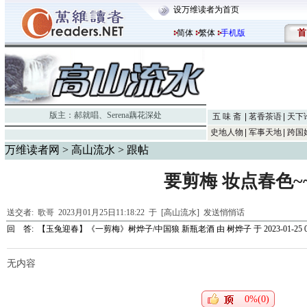
设万维读者为首页
首
简体
繁体
手机版
版主：
郝就唱
、
Serena藕花深处
五 味 斋
茗香茶语
天下
史地人物
军事天地
跨国
万维读者网
>
高山流水
> 跟帖
要剪梅 妆点春色~
送交者:
歌哥
2023月01月25日11:18:22 于 [高山流水]
发送悄悄话
回 答:
【玉兔迎春】《一剪梅》树烨子/中国狼 新瓶老酒
由
树烨子
于 2023-01-25 0
无内容
0%(0)