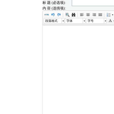
标 题 (必选项):
内 容 (选填项):
段落格式
字体
字号