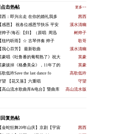
周点击热帖
更多>>
茜西：即兴出走 在你的婚礼我多
茜西
【感恩】 祝各位感恩节快乐 平安
溪水清幽
树烨子/海石:【归】（原唱: 周迅
树烨子
【纽约听雨】☆ 古琴伴奏 烨子
歌哥
【我心芬芳】 最新歌曲
溪水清幽
英豪唱《吐鲁番的葡萄熟了》祝大
英豪
英豪拔掉《格桑美朵》，11年了的
英豪
歌低吟Save the last dance fo
高歌低吟
守望 【花又落】六重唱
守望
【高山流水歌曲库&电台】暨曲库
高山流水版
周回复热帖
【金蛇狂舞20年山庆】京剧【宇宙
茜西