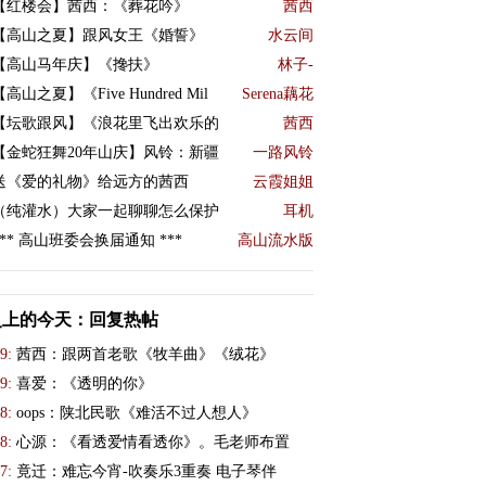
【红楼会】茜西：《葬花吟》
茜西
【高山之夏】跟风女王《婚誓》
水云间
【高山马年庆】《搀扶》
林子-
【高山之夏】《Five Hundred Mil
Serena藕花
【坛歌跟风】《浪花里飞出欢乐的
茜西
【金蛇狂舞20年山庆】风铃：新疆
一路风铃
送《爱的礼物》给远方的茜西
云霞姐姐
（纯灌水）大家一起聊聊怎么保护
耳机
*** 高山班委会换届通知 ***
高山流水版
史上的今天：回复热帖
9:
茜西：跟两首老歌《牧羊曲》《绒花》
9:
喜爱：《透明的你》
8:
oops：陕北民歌《难活不过人想人》
8:
心源：《看透爱情看透你》。毛老师布置
7:
竟迁：难忘今宵-吹奏乐3重奏 电子琴伴