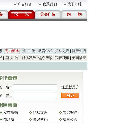
广告服务
联系我们
关于万维
客
论
坛
分类广告
购
物
素
高山流水
海 二 代
教育学术
笑林之声
健康生活
线
新 大 陆
影视娱乐
焦点房谈
我爱我车
美国移民
笔 名：
注册新用户
密 码：
发布新帖
论坛文库
忘记密码
简洁版
修改密码
版主公告