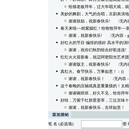
给猫老板拜年，过大年唱大戏，就
美妙的舞剧，大气的合唱，京剧表演地
谢谢鼓励，祝新春快乐!
/无内容 - g
春天来啦~~姹紫嫣红！给牧牧拜年~~
谢谢，祝新春快乐!
/无内容 - gzzyy
好红火的节目 编排的很好 高水平的演
谢谢，祝你们秋韵组合好歌连连!
/
红红火火迎新春，祝迈阿密阳光艺术团
谢谢版主，祝新春快乐!
/无内容 - g
真红火。春节快乐，万事如意！：))
/无
谢谢，祝新春快乐！
/无内容 - gzz
这个春晚的压轴戏真是重量级的！太精
谢谢碗班班，好久不见，给你拜年
好哇，万紫千红群星荟萃，三位京味十
谢谢，祝新春快乐，吉祥如意！
/
笔 名 (必选项):
密 