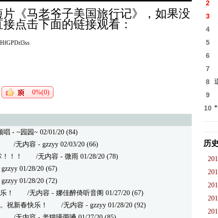
2
岁短片《马老爷子美国旅行记》，如果没
3
直接点击下面的链接观看：
4
5
/ZHfGPDrl3ss
6
7
8
0%(0)
9
10
领唱
- ~园园~ 02/01/20 (84)
历
/无内容 - gzzyy 02/03/20 (66)
掌！！！
/无内容 - 微雨 01/28/20 (78)
201
yy 01/28/20 (67)
201
yy 01/28/20 (72)
201
乐！
/无内容 - 娜佳醉倚听音阁 01/27/20 (67)
201
。祝新春快乐！
/无内容 - gzzyy 01/28/20 (92)
201
/无内容 - 老猫嚎两嗓 01/27/20 (85)