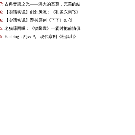
7:
古典音樂之光——洪大的基奠，完美的結
6:
【实话实说】剑剑风流：《孔雀东南飞》
6:
【实话实说】即兴原创《了了》& 创
5:
老猫嚎两嗓：《锁麟囊》一霎时把前情俱
5:
Hanbing：乱云飞，现代京剧《杜鹃山》