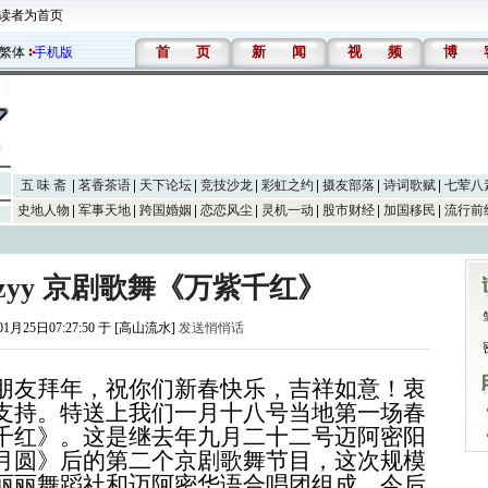
读者为首页
首
页
新
闻
视
频
博
繁体
手机版
五 味 斋
茗香茶语
天下论坛
竞技沙龙
彩虹之约
摄友部落
诗词歌赋
七荤八
史地人物
军事天地
跨国婚姻
恋恋风尘
灵机一动
股市财经
加国移民
流行前
zyy 京剧歌舞《万紫千红》
01月25日07:27:50 于 [高山流水]
发送悄悄话
朋友拜年，祝你们新春快乐，吉祥如意！衷
支持。特送上我们一月十八号当地第一场春
千红》。这是继去年九月二十二号迈阿密阳
月圆》后的第二个京剧歌舞节目，这次规模
丽丽舞蹈社和迈阿密华语合唱团组成，今后