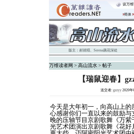
设万维
简体
版主：
郝就唱
、
Serena藕花深处
万维读者网
>
高山流水
> 帖子
【瑞鼠迎春】gz
送交者:
gzzyy
2020年
今天是大年初一，向高山上的
心感谢你们一直以来的鼓励与
晚的压轴节目京剧歌舞《万紫
光艺术团演出京剧歌舞《花好
更大些。迈阿密阳光艺术团由