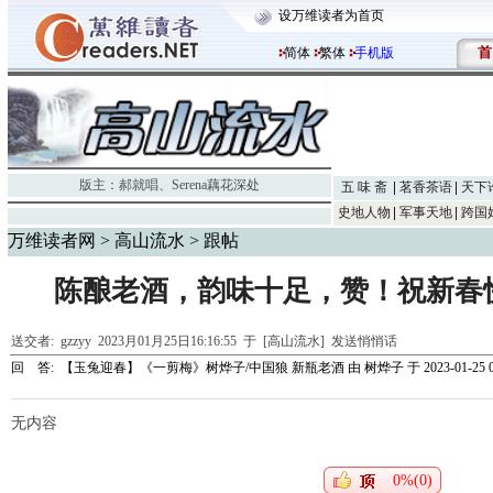
设万维读者为首页
首
简体
繁体
手机版
版主：
郝就唱
、
Serena藕花深处
五 味 斋
茗香茶语
天下
史地人物
军事天地
跨国
万维读者网
>
高山流水
> 跟帖
陈酿老酒，韵味十足，赞！祝新春
送交者:
gzzyy
2023月01月25日16:16:55 于 [高山流水]
发送悄悄话
回 答:
【玉兔迎春】《一剪梅》树烨子/中国狼 新瓶老酒
由
树烨子
于 2023-01-25 0
无内容
0%(0)