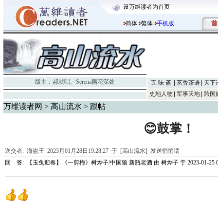
设万维读者为首页
首
简体
繁体
手机版
版主：
郝就唱
、
Serena藕花深处
五 味 斋
茗香茶语
天下
史地人物
军事天地
跨国
万维读者网
>
高山流水
> 跟帖
😊鼓掌！
送交者:
海盗王
2023月01月28日19:28:27 于 [高山流水]
发送悄悄话
回 答:
【玉兔迎春】《一剪梅》树烨子/中国狼 新瓶老酒
由
树烨子
于 2023-01-25 0