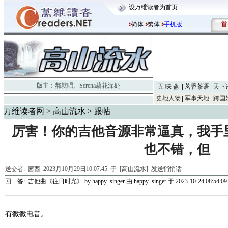
设万维读者为首页
首
简体
繁体
手机版
版主：
郝就唱
、
Serena藕花深处
五 味 斋
茗香茶语
天下
史地人物
军事天地
跨国
万维读者网
>
高山流水
> 跟帖
厉害！你的吉他音源非常逼真，我手
也不错，但
送交者:
茜西
2023月10月29日10:07:45 于 [高山流水]
发送悄悄话
回 答:
吉他曲《往日时光》 by happy_singer
由
happy_singer
于 2023-10-24 08:54:09
有微微电音。