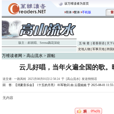
设万维读者为首页
首
简体
繁体
手机版
版主：
郝就唱
、
Serena藕花深处
五 味 斋
茗香茶语
天下
史地人物
军事天地
跨国
万维读者网
>
高山流水
> 跟帖
云儿好唱，当年火遍全国的歌。
送交者:
一路风铃
2025月08月01日12:58:24 于 [高山流水]
发送悄悄话
回 答:
【消夏音乐会】《十五的月亮》 81军歌闪
由
云霞姐姐
于 2025-08-01 11:55:
无内容
0%(0)