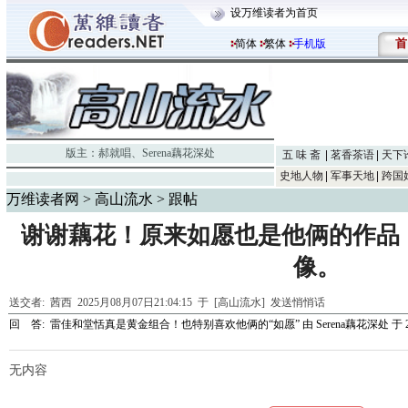
设万维读者为首页
首
简体
繁体
手机版
版主：
郝就唱
、
Serena藕花深处
五 味 斋
茗香茶语
天下
史地人物
军事天地
跨国
万维读者网
>
高山流水
> 跟帖
谢谢藕花！原来如愿也是他俩的作品
像。
送交者:
茜西
2025月08月07日21:04:15 于 [高山流水]
发送悄悄话
回 答:
雷佳和堂恬真是黄金组合！也特别喜欢他俩的“如愿”
由
Serena藕花深处
于 2
无内容