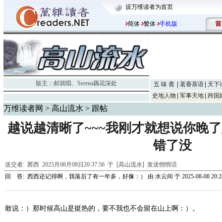
设万维读者为首页
首
简体
繁体
手机版
版主：
郝就唱
、
Serena藕花深处
五 味 斋
茗香茶语
天下
史地人物
军事天地
跨国
万维读者网
>
高山流水
> 跟帖
越说越清晰了~~~我刚才就想说你晚
错了没
送交者:
茜西
2025月08月08日20:37:56 于 [高山流水]
发送悄悄话
回 答:
西西还记得啊，我落后了有一年多，好像：）
由
水云间
于 2025-08-08 20:2
敢说：）那时候高山是挺热的，要不我也不会留在山上啊：）。