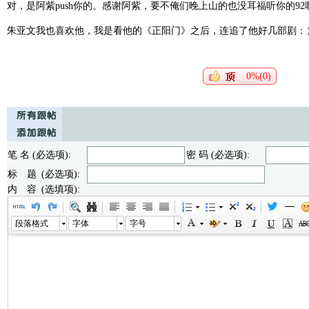
对，是阿紫push你的。感谢阿紫，要不俺们晚上山的也没耳福听你的92
朱亚文我也喜欢他，我是看他的《正阳门》之后，连追了他好几部剧：
0%(0)
笔 名 (必选项):
密 码 (必选项):
标 题 (必选项):
内 容 (选填项):
段落格式
字体
字号