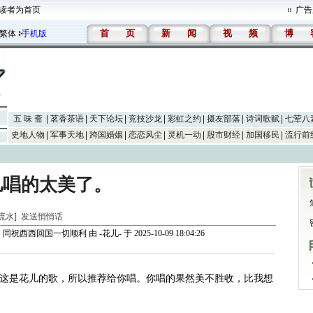
读者为首页
广告
首
页
新
闻
视
频
博
繁体
手机版
五 味 斋
茗香茶语
天下论坛
竞技沙龙
彩虹之约
摄友部落
诗词歌赋
七荤八
史地人物
军事天地
跨国婚姻
恋恋风尘
灵机一动
股市财经
加国移民
流行前
儿唱的太美了。
山流水]
发送悄悄话
！同祝西西回国一切顺利
由
-花儿-
于 2025-10-09 18:04:26
这是花儿的歌，所以推荐给你唱。你唱的果然美不胜收，比我想