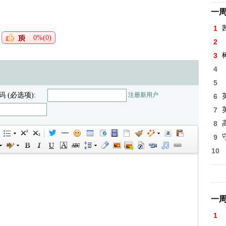
一
1
0%(0)
2
3
4
5
码 (必选项):
注册新用户
6
7
8
高
9
10
一
1