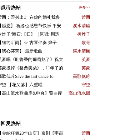
周点击热帖
更多>>
茜西：即兴出走 在你的婚礼我多
茜西
【感恩】 祝各位感恩节快乐 平安
溪水清幽
树烨子/海石:【归】（原唱: 周迅
树烨子
【纽约听雨】☆ 古琴伴奏 烨子
歌哥
【我心芬芳】 最新歌曲
溪水清幽
英豪唱《吐鲁番的葡萄熟了》祝大
英豪
英豪拔掉《格桑美朵》，11年了的
英豪
歌低吟Save the last dance fo
高歌低吟
守望 【花又落】六重唱
守望
【高山流水歌曲库&电台】暨曲库
高山流水版
周回复热帖
【金蛇狂舞20年山庆】京剧【宇宙
茜西