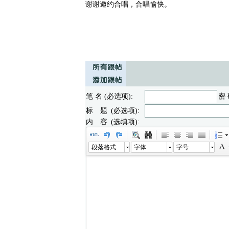
谢谢邀约合唱，合唱愉快。
笔 名 (必选项):
密 
标 题 (必选项):
内 容 (选填项):
段落格式
字体
字号