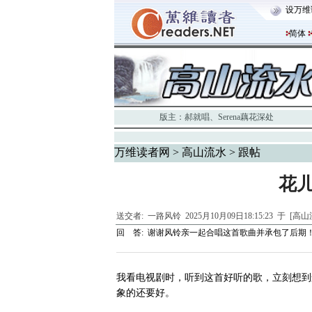
设万维
简体
版主：
郝就唱
、
Serena藕花深处
万维读者网
>
高山流水
> 跟帖
花
送交者:
一路风铃
2025月10月09日18:15:23 于 [高
回 答:
谢谢风铃亲一起合唱这首歌曲并承包了后期
我看电视剧时，听到这首好听的歌，立刻想到
象的还要好。