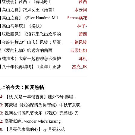
【红楼会】茜西：《葬花吟》
茜西
【高山之夏】跟风女王《婚誓》
水云间
【高山之夏】《Five Hundred Mil
Serena藕花
【高山马年庆】《搀扶》
林子-
【坛歌跟风】《浪花里飞出欢乐的
茜西
【金蛇狂舞20年山庆】风铃：新疆
一路风铃
送《爱的礼物》给远方的茜西
云霞姐姐
（纯灌水）大家一起聊聊怎么保护
耳机
【八十年代再唱响】《童年》正梦
杰克_JK
史上的今天：回复热帖
4:
【秋 又是一年银杏黄】建外N号 奏唱 -
3:
英豪唱《我的深情为你守候》中秋节意犹
3:
祝网友们感恩节快乐《花妖》完整版/ 刀
2:
高歌低吟I wonder who's kissing
0:
【月亮代表我的心】by 月亮花花