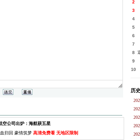
2
3
4
5
6
7
8
9
10
历
202
202
202
佳航空公司出炉：海航获五星
202
血归回 豪情筑梦
高清免费看 无地区限制
202