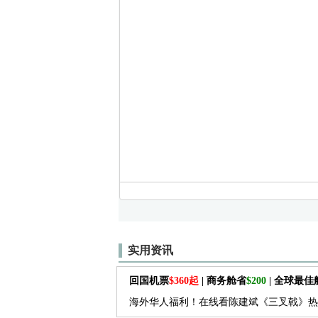
实用资讯
回国机票
$360起
| 商务舱省
$200
| 全球最
海外华人福利！在线看陈建斌《三叉戟》热