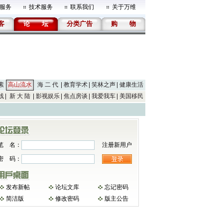
服务
技术服务
联系我们
关于万维
客
论
坛
分类广告
购
物
素
高山流水
海 二 代
教育学术
笑林之声
健康生活
线
新 大 陆
影视娱乐
焦点房谈
我爱我车
美国移民
笔 名：
注册新用户
密 码：
发布新帖
论坛文库
忘记密码
简洁版
修改密码
版主公告