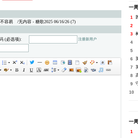
一
1
不容易
/无内容 - 糖歌2025 06/16/26 (7)
2
3
码 (必选项):
注册新用户
4
5
6
7
8
高
9
10
一
1