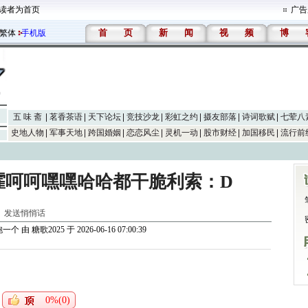
读者为首页
广告
首
页
新
闻
视
频
博
繁体
手机版
五 味 斋
茗香茶语
天下论坛
竞技沙龙
彩虹之约
摄友部落
诗词歌赋
七荤八
史地人物
军事天地
跨国婚姻
恋恋风尘
灵机一动
股市财经
加国移民
流行前
嚯呵呵嘿嘿哈哈都干脆利索：D
]
发送悄悄话
跑一个
由
糖歌2025
于 2026-06-16 07:00:39
0%(0)