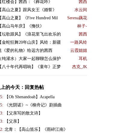
【红楼会】茜西：《葬花吟》
茜西
【高山之夏】跟风女王《婚誓》
水云间
【高山之夏】《Five Hundred Mil
Serena藕花
【高山马年庆】《搀扶》
林子-
【坛歌跟风】《浪花里飞出欢乐的
茜西
【金蛇狂舞20年山庆】风铃：新疆
一路风铃
送《爱的礼物》给远方的茜西
云霞姐姐
（纯灌水）大家一起聊聊怎么保护
耳机
【八十年代再唱响】《童年》正梦
杰克_JK
史上的今天：回复热帖
5:
【Oh Shenandoah】Acapella
5:
《光阴诺》~《柳舟记》剧插曲
3:
【父亲写的散文诗】
3:
【父亲】
2:
北青：【高山笛乐】《雨碎江南》