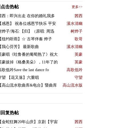
周点击热帖
更多>>
茜西：即兴出走 在你的婚礼我多
茜西
【感恩】 祝各位感恩节快乐 平安
溪水清幽
树烨子/海石:【归】（原唱: 周迅
树烨子
【纽约听雨】☆ 古琴伴奏 烨子
歌哥
【我心芬芳】 最新歌曲
溪水清幽
英豪唱《吐鲁番的葡萄熟了》祝大
英豪
英豪拔掉《格桑美朵》，11年了的
英豪
歌低吟Save the last dance fo
高歌低吟
守望 【花又落】六重唱
守望
【高山流水歌曲库&电台】暨曲库
高山流水版
周回复热帖
【金蛇狂舞20年山庆】京剧【宇宙
茜西