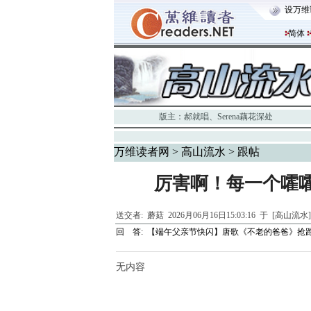
设万维
简体
版主：
郝就唱
、
Serena藕花深处
万维读者网
>
高山流水
> 跟帖
厉害啊！每一个嚯
送交者:
蘑菇
2026月06月16日15:03:16 于 [高山流水
回 答:
【端午父亲节快闪】唐歌《不老的爸爸》抢
无内容