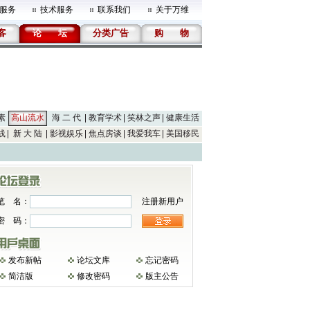
服务
技术服务
联系我们
关于万维
客
论
坛
分类广告
购
物
素
高山流水
海 二 代
教育学术
笑林之声
健康生活
线
新 大 陆
影视娱乐
焦点房谈
我爱我车
美国移民
笔 名：
注册新用户
密 码：
发布新帖
论坛文库
忘记密码
简洁版
修改密码
版主公告