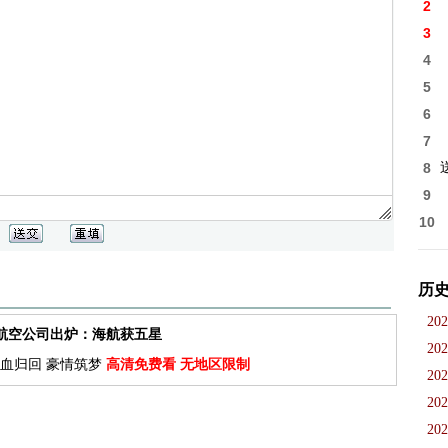
2
3
4
5
6
7
8
9
10
历
202
佳航空公司出炉：海航获五星
202
血归回 豪情筑梦
高清免费看 无地区限制
202
202
202