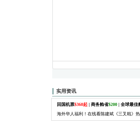
实用资讯
回国机票
$360起
| 商务舱省
$200
| 全球最
海外华人福利！在线看陈建斌《三叉戟》热