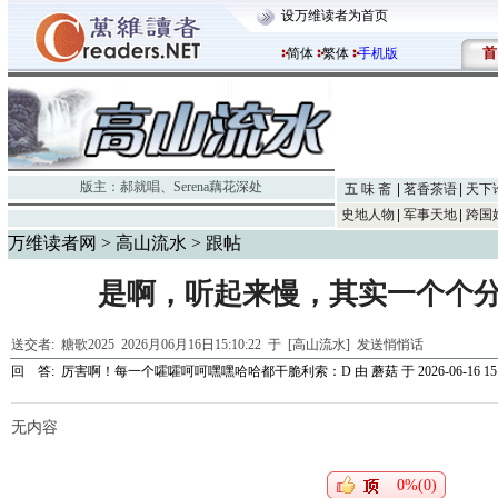
设万维读者为首页
首
简体
繁体
手机版
版主：
郝就唱
、
Serena藕花深处
五 味 斋
茗香茶语
天下
史地人物
军事天地
跨国
万维读者网
>
高山流水
> 跟帖
是啊，听起来慢，其实一个个
送交者:
糖歌2025
2026月06月16日15:10:22 于 [高山流水]
发送悄悄话
回 答:
厉害啊！每一个嚯嚯呵呵嘿嘿哈哈都干脆利索：D
由
蘑菇
于 2026-06-16 15
无内容
0%(0)