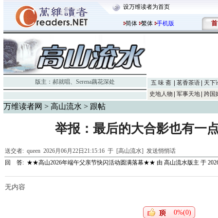
设万维读者为首页
首
简体
繁体
手机版
版主：
郝就唱
、
Serena藕花深处
五 味 斋
茗香茶语
天下
史地人物
军事天地
跨国
万维读者网
>
高山流水
> 跟帖
举报：最后的大合影也有一点小
送交者:
queen
2026月06月22日21:15:16 于 [高山流水]
发送悄悄话
回 答:
★★高山2026年端午父亲节快闪活动圆满落幕★★
由
高山流水版主
于 2026
无内容
0%(0)