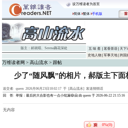
设万维读者为首页
首
简体
繁体
手机版
版主：
郝就唱
、
Serena藕花深处
五 味 斋
茗香茶语
天下
史地人物
军事天地
跨国
万维读者网
>
高山流水
> 跟帖
少了“随风飘”的相片，郝版主下面
送交者:
queen
2026月06月23日18:02:17 于 [高山流水]
发送悄悄话
回 答:
举报：最后的大合影也有一点小纰漏😄🤗
由
queen
于 2026-06-22 21:15:16
无内容
0%(0)