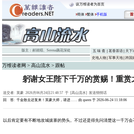
设万维读者为首页
首
简体
繁体
手机版
版主：
郝就唱
、
Serena藕花深处
五 味 斋
茗香茶语
天下
史地人物
军事天地
跨国
万维读者网
>
高山流水
> 跟帖
躬谢女王陛下千万的赏赐！重赏
送交者:
英豪
2026月06月24日21:48:57 于 [高山流水]
发送悄悄话
回 答:
千金散去还复来！英豪大师，请进……
由
queen
于 2026-06-24 11:18:06
以后肯定要有不断地攻城拔寨的势头。不过还是得先问清楚这一千万会