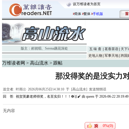
设万维读者为首页
首
简体
繁体
手机版
版主：
郝就唱
、
Serena藕花深处
五 味 斋
茗香茶语
天下
史地人物
军事天地
跨国
万维读者网
>
高山流水
> 跟帖
那没得奖的是没实力
送交者:
叶雨㊣
2026月06月25日14:38:10 于 [高山流水]
发送悄悄话
回 答:
祝贺英豪老师得奖，名至实归！！！⚽🥇🧨
由
queen
于 2026-06-22 20:19:49
无内容
0%(0)