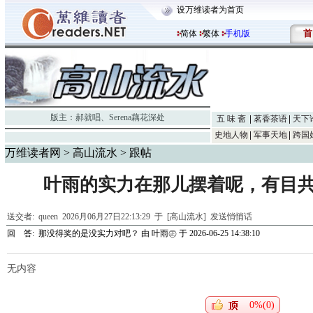
设万维读者为首页
首
简体
繁体
手机版
版主：
郝就唱
、
Serena藕花深处
五 味 斋
茗香茶语
天下
史地人物
军事天地
跨国
万维读者网
>
高山流水
> 跟帖
叶雨的实力在那儿摆着呢，有目
送交者:
queen
2026月06月27日22:13:29 于 [高山流水]
发送悄悄话
回 答:
那没得奖的是没实力对吧？
由
叶雨㊣
于 2026-06-25 14:38:10
无内容
0%(0)