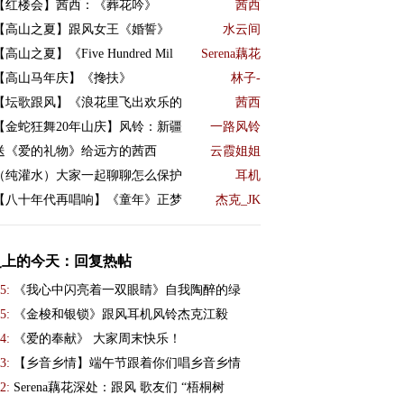
【红楼会】茜西：《葬花吟》
茜西
【高山之夏】跟风女王《婚誓》
水云间
【高山之夏】《Five Hundred Mil
Serena藕花
【高山马年庆】《搀扶》
林子-
【坛歌跟风】《浪花里飞出欢乐的
茜西
【金蛇狂舞20年山庆】风铃：新疆
一路风铃
送《爱的礼物》给远方的茜西
云霞姐姐
（纯灌水）大家一起聊聊怎么保护
耳机
【八十年代再唱响】《童年》正梦
杰克_JK
史上的今天：回复热帖
5:
《我心中闪亮着一双眼睛》自我陶醉的绿
5:
《金梭和银锁》跟风耳机风铃杰克江毅
4:
《爱的奉献》 大家周末快乐！
3:
【乡音乡情】端午节跟着你们唱乡音乡情
2:
Serena藕花深处：跟风 歌友们 “梧桐树