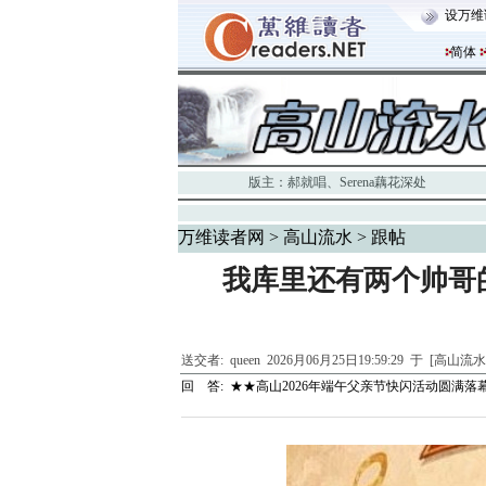
设万维
简体
版主：
郝就唱
、
Serena藕花深处
万维读者网
>
高山流水
> 跟帖
我库里还有两个帅哥
送交者:
queen
2026月06月25日19:59:29 于 [高山流
回 答:
★★高山2026年端午父亲节快闪活动圆满落