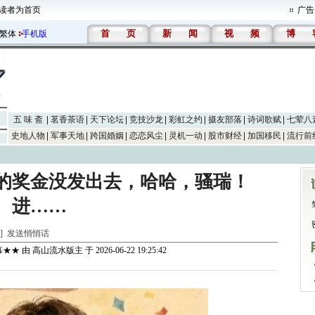
读者为首页
广告
首
页
新
闻
视
频
博
繁体
手机版
五 味 斋
茗香茶语
天下论坛
竞技沙龙
彩虹之约
摄友部落
诗词歌赋
七荤八
史地人物
军事天地
跨国婚姻
恋恋风尘
灵机一动
股市财经
加国移民
流行前
的奖金没发出去，哈哈，骚瑞！
进……
水]
发送悄悄话
幕★★
由
高山流水版主
于 2026-06-22 19:25:42