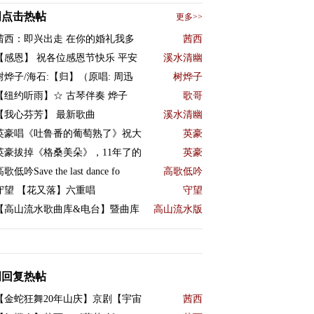
周点击热帖
更多>>
茜西：即兴出走 在你的婚礼我多
茜西
【感恩】 祝各位感恩节快乐 平安
溪水清幽
树烨子/海石:【归】（原唱: 周迅
树烨子
【纽约听雨】☆ 古琴伴奏 烨子
歌哥
【我心芬芳】 最新歌曲
溪水清幽
英豪唱《吐鲁番的葡萄熟了》祝大
英豪
英豪拔掉《格桑美朵》，11年了的
英豪
歌低吟Save the last dance fo
高歌低吟
守望 【花又落】六重唱
守望
【高山流水歌曲库&电台】暨曲库
高山流水版
周回复热帖
【金蛇狂舞20年山庆】京剧【宇宙
茜西