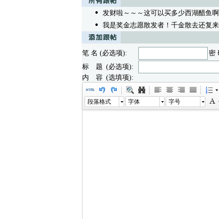
发财啦～～～这可以买多少西湖醋鱼啊
我是奖金志愿散发者！千金散去还复来
笔 名 (必选项):
密 
标 题 (必选项):
内 容 (选填项):
段落格式
字体
字号