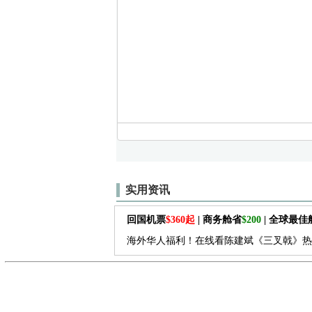
实用资讯
回国机票
$360起
| 商务舱省
$200
| 全球最
海外华人福利！在线看陈建斌《三叉戟》热