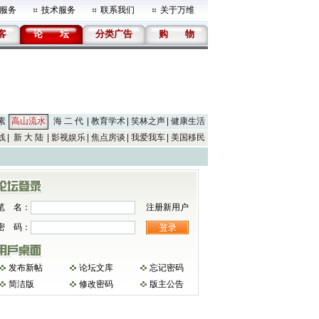
服务
技术服务
联系我们
关于万维
客
论
坛
分类广告
购
物
素
高山流水
海 二 代
教育学术
笑林之声
健康生活
线
新 大 陆
影视娱乐
焦点房谈
我爱我车
美国移民
笔 名：
注册新用户
密 码：
发布新帖
论坛文库
忘记密码
简洁版
修改密码
版主公告