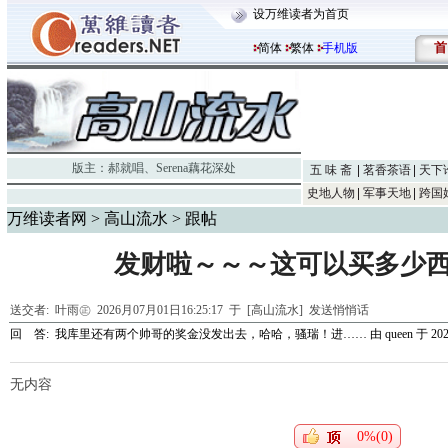
设万维读者为首页
首
简体
繁体
手机版
版主：
郝就唱
、
Serena藕花深处
五 味 斋
茗香茶语
天下
史地人物
军事天地
跨国
万维读者网
>
高山流水
> 跟帖
发财啦～～～这可以买多少
送交者:
叶雨㊣
2026月07月01日16:25:17 于 [高山流水]
发送悄悄话
回 答:
我库里还有两个帅哥的奖金没发出去，哈哈，骚瑞！进……
由
queen
于 2026
无内容
0%(0)