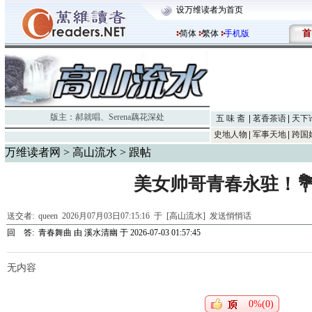
设万维读者为首页
首
简体
繁体
手机版
版主：
郝就唱
、
Serena藕花深处
五 味 斋
茗香茶语
天下
史地人物
军事天地
跨国
万维读者网
>
高山流水
> 跟帖
美女帅哥青春永驻！💐
送交者:
queen
2026月07月03日07:15:16 于 [高山流水]
发送悄悄话
回 答:
青春舞曲
由
溪水清幽
于 2026-07-03 01:57:45
无内容
0%(0)