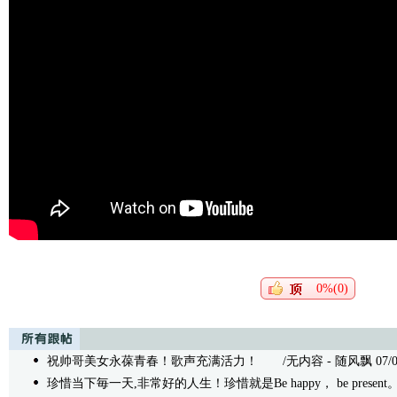
0%(0)
祝帅哥美女永葆青春！歌声充满活力！
/无内容 - 随风飘 07/05/
珍惜当下毎一天,非常好的人生！珍惜就是Be happy， be present