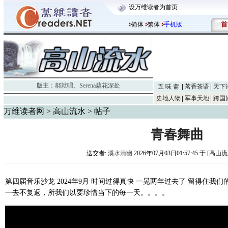
设万维读者为首页
首
简体
繁体
手机版
版主：
郝就唱
、
Serena藕花深处
五 味 斋
茗香茶语
天下
史地人物
军事天地
跨国
万维读者网
>
高山流水
> 帖子
青春舞曲
送交者:
溪水清幽
2026年07月03日01:57:45 于 [高山
第四届音乐沙龙 2024年9月 时间过得真快 一晃两年过去了 留得住我
一去不复返，所我们以要珍惜当下的每一天。。。。