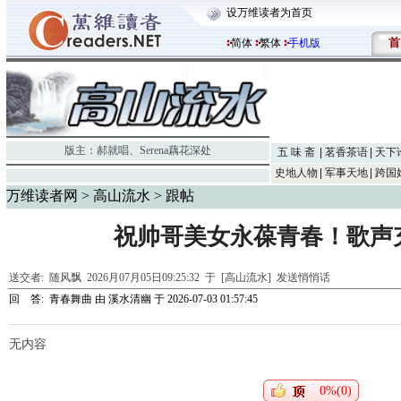
设万维读者为首页
首
简体
繁体
手机版
版主：
郝就唱
、
Serena藕花深处
五 味 斋
茗香茶语
天下
史地人物
军事天地
跨国
万维读者网
>
高山流水
> 跟帖
祝帅哥美女永葆青春！歌声
送交者:
随风飘
2026月07月05日09:25:32 于 [高山流水]
发送悄悄话
回 答:
青春舞曲
由
溪水清幽
于 2026-07-03 01:57:45
无内容
0%(0)