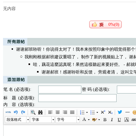
无内容
0%(0)
谢谢郝班聆听！你说得太对了！我本来按照印象中的唱觉得那个
我刚刚根据郝班建议重唱了， 制作了新的视频贴上了， 谢
哇，藕花這麼認真呢！果然這樣聽起來要好些。
- 郝就唱 
谢谢郝班！感谢聆听和反馈， 旁观者清， 这叫立
笔 名 (必选项):
密 码 (必选项):
标 题 (必选项):
内 容 (选填项):
段落格式
字体
字号