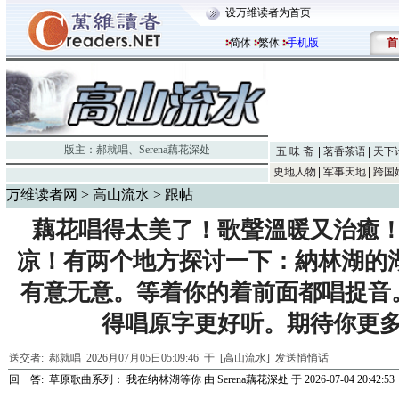
设万维读者为首页
首
简体
繁体
手机版
版主：
郝就唱
、
Serena藕花深处
五 味 斋
茗香茶语
天下
史地人物
军事天地
跨国
万维读者网
>
高山流水
> 跟帖
藕花唱得太美了！歌聲溫暖又治癒
凉！有两个地方探讨一下：納林湖的
有意无意。等着你的着前面都唱捉音
得唱原字更好听。期待你更
送交者:
郝就唱
2026月07月05日05:09:46 于 [高山流水]
发送悄悄话
回 答:
草原歌曲系列： 我在纳林湖等你
由
Serena藕花深处
于 2026-07-04 20:42:53