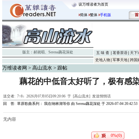
设万维读者为首页
首
简体
繁体
手机版
版主：
郝就唱
、
Serena藕花深处
五 味 斋
茗香茶语
天下
史地人物
军事天地
跨国
万维读者网
>
高山流水
> 跟帖
藕花的中低音太好听了，极有感染
送交者:
7↑8↓
2026月07月05日09:20:06 于 [高山流水]
发送悄悄话
回 答:
草原歌曲系列： 我在纳林湖等你
由
Serena藕花深处
于 2026-07-04 20:42:53
无内容
0%(0)