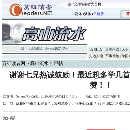
设万维读者为首页
首
简体
繁体
手机版
版主：
郝就唱
、
Serena藕花深处
五 味 斋
茗香茶语
天下
史地人物
军事天地
跨国
万维读者网
>
高山流水
> 跟帖
谢谢七兄热诚鼓励！最近想多学几首
赞！！
送交者:
Serena藕花深处
2026月07月05日11:43:12 于 [高山流水]
发送悄悄话
回 答:
藕花的中低音太好听了，极有感染力。很赞👍👍
由
7↑8↓
于 2026-07-05 09:2
无内容