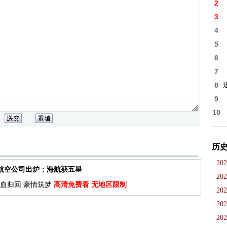
2
3
4
5
6
7
8
9
10
历
202
佳航空公司出炉：海航获五星
202
血归回 豪情筑梦
高清免费看 无地区限制
202
202
202