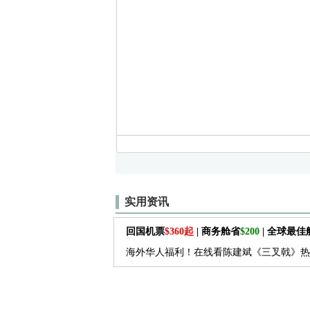
实用资讯
回国机票
$360起
| 商务舱省
$200
| 全球最
海外华人福利！在线看陈建斌《三叉戟》热