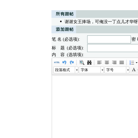
谢谢女王捧场，可俺没一丁点儿才华呀😥
笔 名 (必选项):
密 
标 题 (必选项):
内 容 (选填项):
段落格式
字体
字号