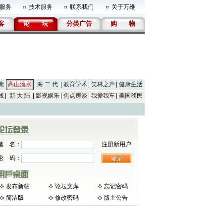
服务
技术服务
联系我们
关于万维
客
论
坛
分类广告
购
物
素
高山流水
海 二 代
教育学术
笑林之声
健康生活
线
新 大 陆
影视娱乐
焦点房谈
我爱我车
美国移民
笔 名：
注册新用户
密 码：
发布新帖
论坛文库
忘记密码
简洁版
修改密码
版主公告