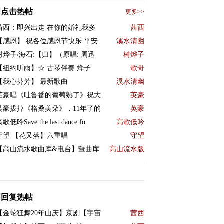
周点击热帖
更多>>
茜西：即兴出走 在你的婚礼我多
茜西
【感恩】 祝各位感恩节快乐 平安
溪水清幽
树烨子/海石:【归】（原唱: 周迅
树烨子
【纽约听雨】☆ 古琴伴奏 烨子
歌哥
【我心芬芳】 最新歌曲
溪水清幽
英豪唱《吐鲁番的葡萄熟了》祝大
英豪
英豪拔掉《格桑美朵》，11年了的
英豪
歌低吟Save the last dance fo
高歌低吟
守望 【花又落】六重唱
守望
【高山流水歌曲库&电台】暨曲库
高山流水版
周回复热帖
【金蛇狂舞20年山庆】京剧【宇宙
茜西