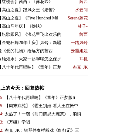
【红楼会】茜西：《葬花吟》
茜西
【高山之夏】跟风女王《婚誓》
水云间
【高山之夏】《Five Hundred Mil
Serena藕花
【高山马年庆】《搀扶》
林子-
【坛歌跟风】《浪花里飞出欢乐的
茜西
【金蛇狂舞20年山庆】风铃：新疆
一路风铃
送《爱的礼物》给远方的茜西
云霞姐姐
（纯灌水）大家一起聊聊怎么保护
耳机
【八十年代再唱响】《童年》正梦
杰克_JK
史上的今天：回复热帖
5:
【八十年代再唱响】《童年》正梦版ft.
5:
【周末戏苑】《霸王别姬-看大王在帐中
4:
太热了！一碗《前门情思大碗茶》，消消
3:
《万疆》学唱
2:
杰克_JK：钢琴伴奏样板戏《红灯记》三