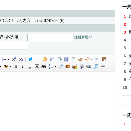
一
1
😥😥
/无内容 - 7↑8↓ 07/07/26 (6)
2
3
码 (必选项):
注册新用户
4
5
6
7
8
高
9
10
一
1