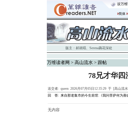
设万维
简体
版主：
郝就唱
、
Serena藕花深处
万维读者网
>
高山流水
> 跟帖
78兄才华
送交者:
queen
2026月07月05日12:35:29 于 [高山流
回 答:
来自那老集市的今生前世:《我问菩萨何为
无内容