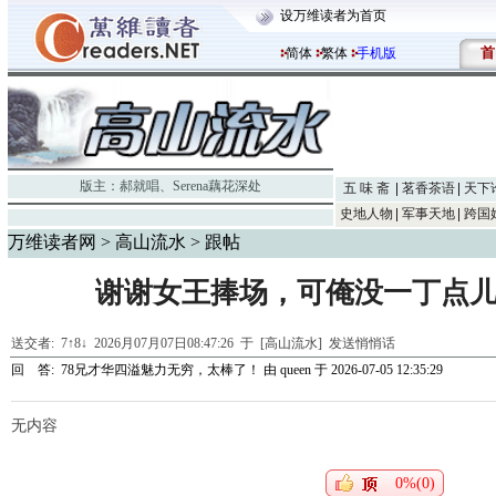
设万维读者为首页
首
简体
繁体
手机版
版主：
郝就唱
、
Serena藕花深处
五 味 斋
茗香茶语
天下
史地人物
军事天地
跨国
万维读者网
>
高山流水
> 跟帖
谢谢女王捧场，可俺没一丁点儿才
送交者:
7↑8↓
2026月07月07日08:47:26 于 [高山流水]
发送悄悄话
回 答:
78兄才华四溢魅力无穷，太棒了！
由
queen
于 2026-07-05 12:35:29
无内容
0%(0)