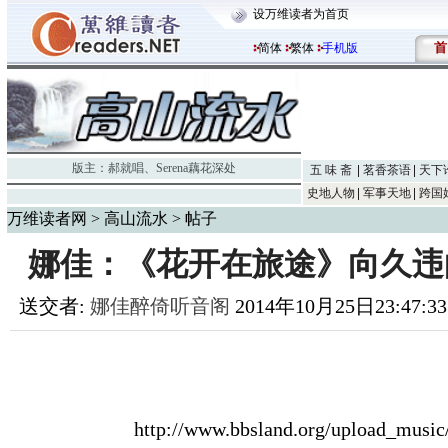
设万维读者为首页
首
简体
繁体
手机版
版主：
郝就唱
、
Serena藕花深处
五 味 斋
茗香茶语
天下
史地人物
军事天地
跨国
万维读者网
>
高山流水
> 帖子
娜佳：《花开在旅途》向久违
送交者:
娜佳醉倚听音阁
2014年10月25日23:47:
http://www.bbsland.org/upload_musi