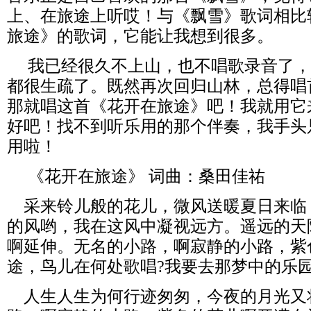
上、在旅途上听哎！与《飘雪》歌词相比
旅途》的歌词，它能让我想到很多。
我已经很久不上山，也不唱歌录音了，
都很生疏了。既然再次回归山林，总得唱
那就唱这首《花开在旅途》吧！我就用它
好吧！找不到听乐用的那个伴奏，我手头
用啦！
《花开在旅途》 词曲：桑田佳祐
采来铃儿般的花儿，微风送暖夏日来临
的风哟，我在这风中凝视远方。遥远的天
啊延伸。无名的小路，啊寂静的小路，紫
途，鸟儿在何处歌唱?我要去那梦中的乐
人生人生为何行迹匆匆，今夜的月光又